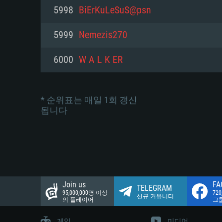
네트워크: 브로드밴드 인터넷
5998
BiErKuLeSuS@psn
여유 저장 공간: 22.1 GB (최소
네트워크: 브로드밴드 인터넷
여유 저장 공간: 22.1 GB (최소
5999
Nemezis270
여유 저장 공간: 22.1 GB (최소
6000
W A L K ER
* 순위표는 매일 1회 갱신
됩니다
Join us
FA
TELEGRAM
95,000,000명 이상
72
신규 커뮤니티
의 플레이어
그
게임
미디어