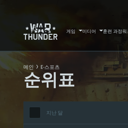
게임
미디어
훈련 과정
워
메인
E-스포츠
순위표
지난 달