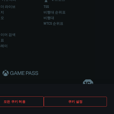
더 라이브
TSS
미지
비행대 순위표
디오
비행대
럼
WTCS 순위표
키
이어 검색
위표
플레이
다..
모든 쿠키 허용
쿠키 설정
쿠키 설정
고객 지원