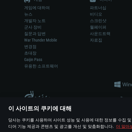
게임에 대하여
파트너십
뉴스
비디오
개발자 노트
스크린샷
군사 장비
월페이퍼
질문과 답변
사운드트랙
War Thunder Mobile
자료집
변경점
초대장
Gaijin Pass
유용한 소프트웨어
이 사이트의 쿠키에 대해
게임 에서 어떠한 현실의 무기나 차량을 묘사하는 것은 무기 
당사는 쿠키를 사용하여 사이트 성능 및 사용에 대한 정보를 수집 및
© 2011—2026 Gaijin Games Kft. All trademarks, logos and brand na
디어 기능 제공과 콘텐츠 및 광고를 개선 및 맞춤화합니다.
더 알아
이용 약관
이용 약관