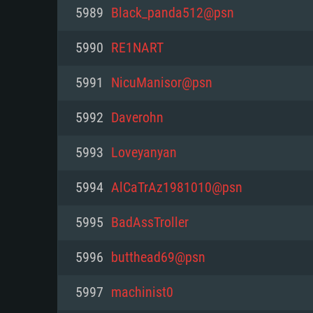
PC
5989
Black_panda512@psn
5990
RE1NART
최소사양
최소사양
최소사양
5991
NicuManisor@psn
운영체제: Windows 10 (64 bit)
운영체제: Mac OS Big Sur 11.0
운영체제: 64bit Linux 중 최신 
5992
Daverohn
프로세서: 2.2 GHz 듀얼코어 이
프로세서: 최소 2.2 GHz의 Core i5 
프로세서: 2.4 GHz 듀얼코어
5993
Loveyanyan
원하지 않습니다)
메모리: 4GB
메모리: 4 GB
5994
AlCaTrAz1981010@psn
메모리: 6 GB
그래픽 카드: DirectX 11 이상을
그래픽 카드: Vulkan 을 지원하
5995
BadAssTroller
Radeon 77XX / NVIDIA GeForc
그래픽 카드: Metal 을 지원하는 Intel
이버를 지원하는 NVIDIA 660 (
5996
butthead69@psn
해상도: 720p
(Mac), 혹은 이와 비슷한 성능을
와 동급의 성능을 가지며 최신 
의 AMD/Nvidia. 최소 해상도: 72
지원하는 AMD (6개월 미만; 최
5997
machinist0
네트워크: 브로드밴드 인터넷
720p)