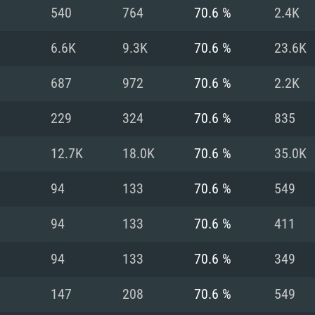
MAC
540
764
70.6 %
2.4K
6.6K
9.3K
70.6 %
23.6K
권장 사양
권장 사양
권장 사양
687
972
70.6 %
2.2K
버전
운영체제: Windows 1
운영체제: Mac OS B
운영체제: Ubuntu 20
229
324
70.6 %
835
상
(Intel Xeon 은 지
프로세서: Intel Co
프로세서: Core i7
프로세서: Intel Cor
12.7K
18.0K
70.6 %
35.0K
다)
메모리: 16 GB 이
메모리: 16 GB
94
133
70.6 %
549
메모리: 8 GB
 지원하는 AMD
고, 최신 그래픽 드라
그래픽 카드: Direc
그래픽 카드: Vul
94
133
70.6 %
411
e GT 660. 최소 사양
 Iris Pro 5200
6개월 미만) 혹은 그
GeForce 1060,
그래픽 카드: Metal
이버를 지원하는 NVI
94
133
70.6 %
349
 가지는 Mac 버전
그래픽 드라이버를
상
와 동급의 성능을
네트워크: 브로드
0p
소사양 지원 해상도
지원하는 AMD RX
147
208
70.6 %
549
네트워크: 브로드
해상도 720p) 이상