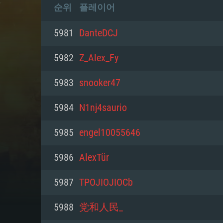
순위
플레이어
5981
DanteDCJ
5982
Z_Alex_Fy
5983
snooker47
5984
N1nj4saurio
5985
engel10055646
5986
AlexTür
5987
TPOJIOJIOCb
5988
党和人民_