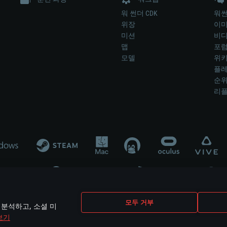
워 썬더 CDK
워썬
위장
이
미션
비
맵
포
모델
위
플레
순
리
개발 업체나 장비 제조 업체가 게임 개발 후원 또는 홍보에 참여하지 않습니
모두 거부
 분석하고, 소셜 미
mes are the property of their respective owners.
보기
개인정보 정책