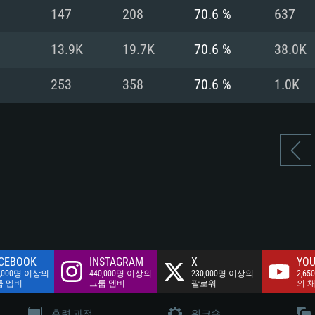
여유 저장 공간: 62
147
208
70.6 %
637
 클라이언트)
여유 저장 공간: 62
네트워크: 브로드
 클라이언트)
13.9K
19.7K
70.6 %
38.0K
 클라이언트)
여유 저장 공간: 62
253
358
70.6 %
1.0K
CEBOOK
INSTAGRAM
X
YOU
0,000명 이상의
440,000명 이상의
230,000명 이상의
2,65
룹 멤버
그룹 멤버
팔로워
의 
훈련 과정
워크숍