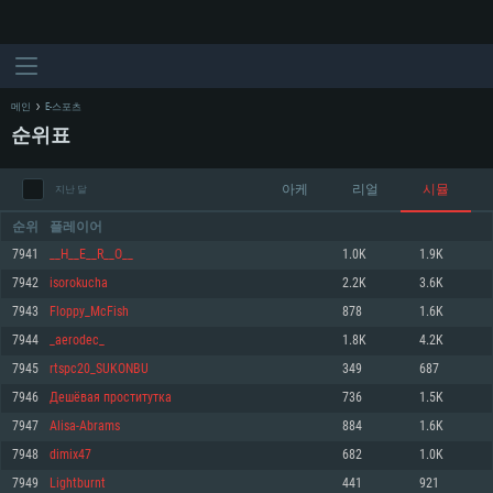
메인
E-스포츠
순위표
아케
리얼
시뮬
지난 달
순위
플레이어
7941
__H__E__R__O__
1.0K
1.9K
7942
isorokucha
2.2K
3.6K
시스템 요구사항
7943
Floppy_McFish
878
1.6K
7944
_aerodec_
1.8K
4.2K
PC
MAC
7945
rtspc20_SUKONBU
349
687
Linux
7946
Дешёвая проститутка
736
1.5K
최소사양
최소사양
최소사양
7947
Alisa-Abrams
884
1.6K
운영체제: Windows 10 (64 bit)
운영체제: Mac OS Big Sur 11.0
운영체제: 64bit Linux 중 최신 버전
7948
dimix47
682
1.0K
7949
Lightburnt
441
921
프로세서: 2.2 GHz 듀얼코어 이상
프로세서: 최소 2.2 GHz의 Core i5 (Intel Xeon 은 지원하지 않습니다)
프로세서: 2.4 GHz 듀얼코어