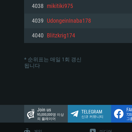
네트워크: 브로드밴드 인터넷
4038
mikitiki975
여유 저장 공간: 22.1 GB (최소
네트워크: 브로드밴드 인터넷
여유 저장 공간: 22.1 GB (최소
4039
UdongeinInaba178
여유 저장 공간: 22.1 GB (최소
4040
Blitzkrig174
* 순위표는 매일 1회 갱신
됩니다
Join us
FA
TELEGRAM
95,000,000명 이상
72
신규 커뮤니티
의 플레이어
그
게임
미디어