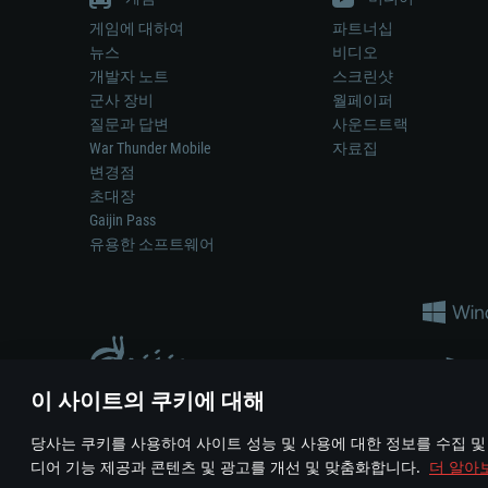
게임에 대하여
파트너십
뉴스
비디오
개발자 노트
스크린샷
군사 장비
월페이퍼
질문과 답변
사운드트랙
War Thunder Mobile
자료집
변경점
초대장
Gaijin Pass
유용한 소프트웨어
이 사이트의 쿠키에 대해
게임 에서 어떠한 현실의 무기나 차량을 묘사하는 것은 무기 
당사는 쿠키를 사용하여 사이트 성능 및 사용에 대한 정보를 수집 및
© 2011—2026 Gaijin Games Kft. All trademarks, logos and brand na
디어 기능 제공과 콘텐츠 및 광고를 개선 및 맞춤화합니다.
더 알아
이용 약관
이용 약관