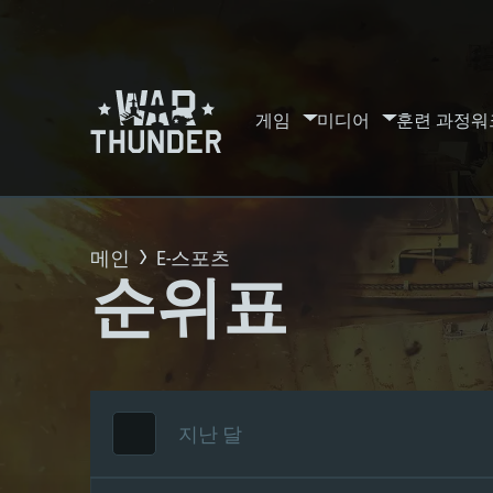
게임
미디어
훈련 과정
워
메인
E-스포츠
순위표
지난 달