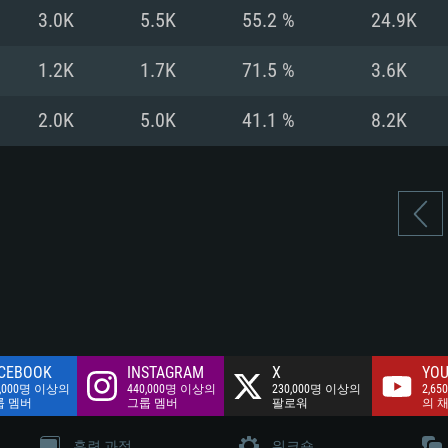
여유 저장 공간: 62
3.0K
5.5K
55.2 %
24.9K
 클라이언트)
여유 저장 공간: 62
네트워크: 브로드
 클라이언트)
1.2K
1.7K
71.5 %
3.6K
 클라이언트)
여유 저장 공간: 62
2.0K
5.0K
41.1 %
8.2K
CEBOOK
INSTAGRAM
X
YOU
0,000명 이상의
440,000명 이상의
230,000명 이상의
2,65
룹 멤버
그룹 멤버
팔로워
의 
훈련 과정
워크숍