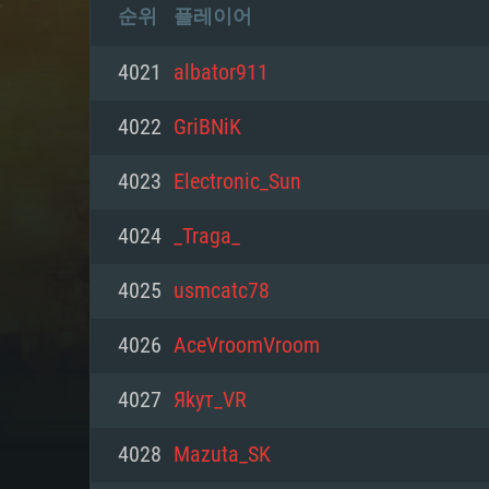
순위
플레이어
4021
albator911
4022
GriBNiK
4023
Electronic_Sun
4024
_Traga_
4025
usmcatc78
4026
AceVroomVroom
4027
Яkут_VR
4028
Mazuta_SK