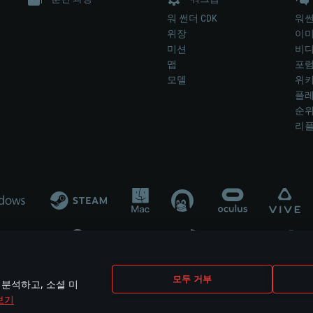
워 썬더 CDK
워썬
위장
이
미션
비
맵
포
모델
위
플레
순
리
개발 업체나 장비 제조 업체가 게임 개발 후원 또는 홍보에 참여하지 않습니
모두 거부
 분석하고, 소셜 미
mes are the property of their respective owners.
보기
개인정보 정책