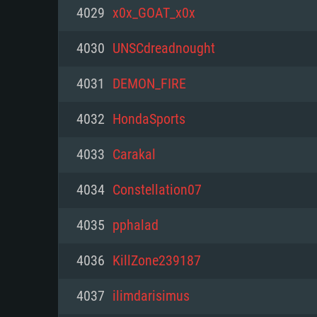
PC
4029
x0x_GOAT_x0x
4030
UNSCdreadnought
최소사양
최소사양
최소사양
4031
DEMON_FIRE
운영체제: Windows 10 (64 bit)
운영체제: Mac OS Big Sur 11.0
운영체제: 64bit Linux 중 최신 
4032
HondaSports
프로세서: 2.2 GHz 듀얼코어 이
프로세서: 최소 2.2 GHz의 Core i5 
프로세서: 2.4 GHz 듀얼코어
4033
Carakal
원하지 않습니다)
메모리: 4GB
메모리: 4 GB
4034
Constellation07
메모리: 6 GB
그래픽 카드: DirectX 11 이상을
그래픽 카드: Vulkan 을 지원하
4035
pphalad
Radeon 77XX / NVIDIA GeForc
그래픽 카드: Metal 을 지원하는 Intel
이버를 지원하는 NVIDIA 660 (
4036
KillZone239187
해상도: 720p
(Mac), 혹은 이와 비슷한 성능을
와 동급의 성능을 가지며 최신 
의 AMD/Nvidia. 최소 해상도: 72
지원하는 AMD (6개월 미만; 최
4037
ilimdarisimus
네트워크: 브로드밴드 인터넷
720p)