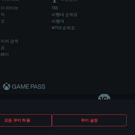
더 라이브
TSS
미지
비행대 순위표
디오
비행대
럼
WTCS 순위표
키
이어 검색
위표
플레이
다..
모든 쿠키 허용
쿠키 설정
쿠키 설정
고객 지원