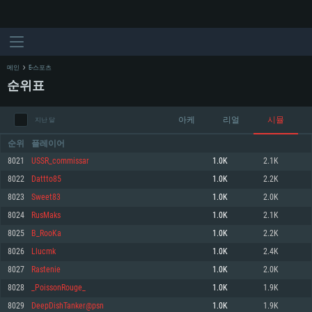
메인
E-스포츠
순위표
아케
리얼
시뮬
지난 달
순위
플레이어
8021
USSR_commissar
1.0K
2.1K
8022
Dattto85
1.0K
2.2K
시스템 요구사항
8023
Sweet83
1.0K
2.0K
8024
RusMaks
1.0K
2.1K
PC
MAC
8025
B_RooKa
1.0K
2.2K
Linux
8026
Llucmk
1.0K
2.4K
최소사양
최소사양
최소사양
8027
Rastenie
1.0K
2.0K
운영체제: Windows 10 (64 bit)
운영체제: Mac OS Big Sur 11.0
운영체제: 64bit Linux 중 최신 버전
8028
_PoissonRouge_
1.0K
1.9K
8029
DeepDishTanker@psn
1.0K
1.9K
프로세서: 2.2 GHz 듀얼코어 이상
프로세서: 최소 2.2 GHz의 Core i5 (Intel Xeon 은 지원하지 않습니다)
프로세서: 2.4 GHz 듀얼코어