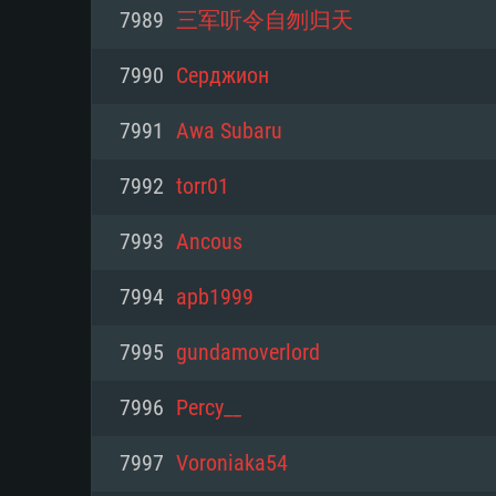
PC
7989
三军听令自刎归天
7990
Серджион
최소사양
최소사양
최소사양
7991
Awa Subaru
운영체제: Windows 10 (64 bit)
운영체제: Mac OS Big Sur 11.0
운영체제: 64bit Linux 중 최신 
7992
torr01
프로세서: 2.2 GHz 듀얼코어 이
프로세서: 최소 2.2 GHz의 Core i5 
프로세서: 2.4 GHz 듀얼코어
7993
Ancous
원하지 않습니다)
메모리: 4GB
메모리: 4 GB
7994
apb1999
메모리: 6 GB
그래픽 카드: DirectX 11 이상을
그래픽 카드: Vulkan 을 지원하
7995
gundamoverlord
Radeon 77XX / NVIDIA GeForc
그래픽 카드: Metal 을 지원하는 Intel
이버를 지원하는 NVIDIA 660 (
7996
Percy__
해상도: 720p
(Mac), 혹은 이와 비슷한 성능을
와 동급의 성능을 가지며 최신 
의 AMD/Nvidia. 최소 해상도: 72
지원하는 AMD (6개월 미만; 최
7997
Voroniaka54
네트워크: 브로드밴드 인터넷
720p)