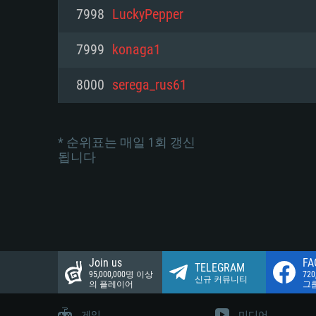
네트워크: 브로드밴드 인터넷
7998
LuckyPepper
여유 저장 공간: 22.1 GB (최소
네트워크: 브로드밴드 인터넷
여유 저장 공간: 22.1 GB (최소
7999
konaga1
여유 저장 공간: 22.1 GB (최소
8000
serega_rus61
* 순위표는 매일 1회 갱신
됩니다
Join us
FA
TELEGRAM
95,000,000명 이상
72
신규 커뮤니티
의 플레이어
그
게임
미디어