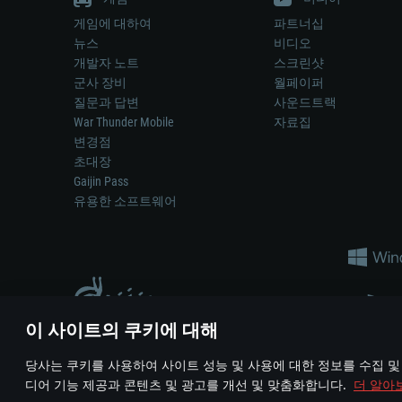
게임에 대하여
파트너십
뉴스
비디오
개발자 노트
스크린샷
군사 장비
월페이퍼
질문과 답변
사운드트랙
War Thunder Mobile
자료집
변경점
초대장
Gaijin Pass
유용한 소프트웨어
이 사이트의 쿠키에 대해
게임 에서 어떠한 현실의 무기나 차량을 묘사하는 것은 무기 
당사는 쿠키를 사용하여 사이트 성능 및 사용에 대한 정보를 수집 및
© 2011—2026 Gaijin Games Kft. All trademarks, logos and brand na
디어 기능 제공과 콘텐츠 및 광고를 개선 및 맞춤화합니다.
더 알아
이용 약관
이용 약관