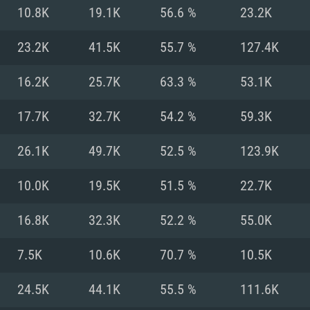
MAC
10.8K
19.1K
56.6 %
23.2K
23.2K
41.5K
55.7 %
127.4K
권장 사양
권장 사양
권장 사양
16.2K
25.7K
63.3 %
53.1K
버전
운영체제: Windows 1
운영체제: Mac OS B
운영체제: Ubuntu 20
17.7K
32.7K
54.2 %
59.3K
상
(Intel Xeon 은 지
프로세서: Intel Co
프로세서: Core i7
프로세서: Intel Cor
26.1K
49.7K
52.5 %
123.9K
다)
메모리: 16 GB 이
메모리: 16 GB
10.0K
19.5K
51.5 %
22.7K
메모리: 8 GB
 지원하는 AMD
고, 최신 그래픽 드라
그래픽 카드: Direc
그래픽 카드: Vul
16.8K
32.3K
52.2 %
55.0K
e GT 660. 최소 사양
 Iris Pro 5200
6개월 미만) 혹은 그
GeForce 1060,
그래픽 카드: Metal
이버를 지원하는 NVI
7.5K
10.6K
70.7 %
10.5K
 가지는 Mac 버전
그래픽 드라이버를
상
와 동급의 성능을
네트워크: 브로드
0p
소사양 지원 해상도
지원하는 AMD RX
24.5K
44.1K
55.5 %
111.6K
네트워크: 브로드
해상도 720p) 이상