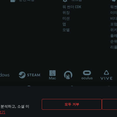
워 썬더 CDK
워썬
위장
이
미션
비
맵
포
모델
위
플레
순
리
개발 업체나 장비 제조 업체가 게임 개발 후원 또는 홍보에 참여하지 않습니
모두 거부
 분석하고, 소셜 미
mes are the property of their respective owners.
보기
개인정보 정책