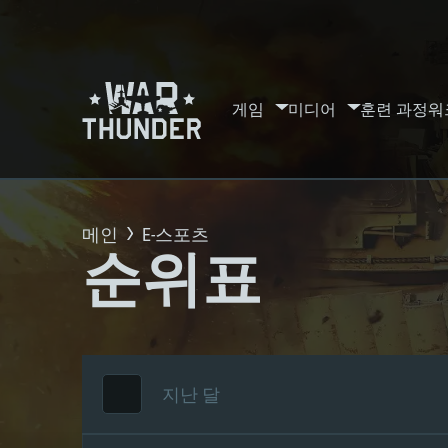
게임
미디어
훈련 과정
워
메인
E-스포츠
순위표
지난 달