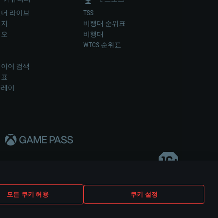
더 라이브
TSS
미지
비행대 순위표
디오
비행대
럼
WTCS 순위표
키
이어 검색
위표
플레이
다..
모든 쿠키 허용
쿠키 설정
쿠키 설정
고객 지원