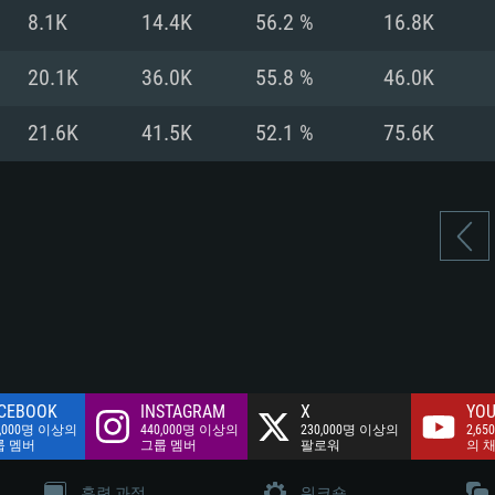
여유 저장 공간: 62
8.1K
14.4K
56.2 %
16.8K
 클라이언트)
여유 저장 공간: 62
네트워크: 브로드
 클라이언트)
20.1K
36.0K
55.8 %
46.0K
 클라이언트)
여유 저장 공간: 62
21.6K
41.5K
52.1 %
75.6K
CEBOOK
INSTAGRAM
X
YOU
0,000명 이상의
440,000명 이상의
230,000명 이상의
2,65
룹 멤버
그룹 멤버
팔로워
의 
훈련 과정
워크숍