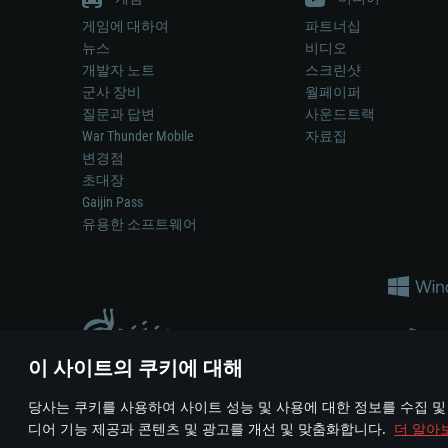
게임에 대하여
파트너십
뉴스
비디오
개발자 노트
스크린샷
군사 장비
월페이퍼
질문과 답변
사운드트랙
War Thunder Mobile
자료집
변경점
초대장
Gaijin Pass
유용한 소프트웨어
이 사이트의 쿠키에 대해
게임 에서 어떠한 현실의 무기나 차량을 묘사하는 것은 무기 
당사는 쿠키를 사용하여 사이트 성능 및 사용에 대한 정보를 수집 및
© 2011—2026 Gaijin Games Kft. All trademarks, logos and brand na
디어 기능 제공과 콘텐츠 및 광고를 개선 및 맞춤화합니다.
더 알아
이용 약관
이용 약관