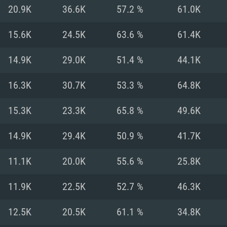
MAC
20.9K
36.6K
57.2 %
61.0K
15.6K
24.5K
63.6 %
61.4K
권장 사양
권장 사양
권장 사양
14.9K
29.0K
51.4 %
44.1K
버전
운영체제: Windows 1
운영체제: Mac OS B
운영체제: Ubuntu 20
16.3K
30.7K
53.3 %
64.8K
상
(Intel Xeon 은 지
프로세서: Intel Co
프로세서: Core i7
프로세서: Intel Cor
15.3K
23.3K
65.8 %
49.6K
다)
메모리: 16 GB 이
메모리: 16 GB
14.9K
29.4K
50.9 %
41.7K
메모리: 8 GB
 지원하는 AMD
고, 최신 그래픽 드라
그래픽 카드: Direc
그래픽 카드: Vul
11.1K
20.0K
55.6 %
25.8K
e GT 660. 최소 사양
 Iris Pro 5200
6개월 미만) 혹은 그
GeForce 1060,
그래픽 카드: Metal
이버를 지원하는 NVI
11.9K
22.5K
52.7 %
46.3K
 가지는 Mac 버전
그래픽 드라이버를
상
와 동급의 성능을
네트워크: 브로드
0p
소사양 지원 해상도
지원하는 AMD RX
12.5K
20.5K
61.1 %
34.8K
네트워크: 브로드
해상도 720p) 이상