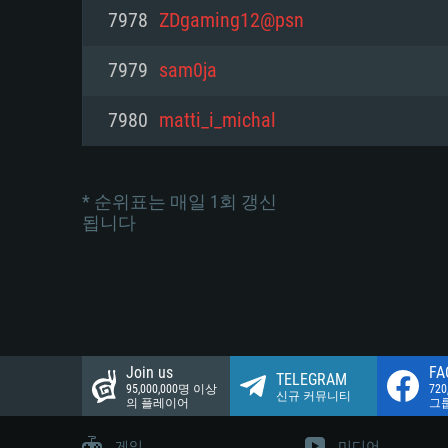
네트워크: 브로드밴드 인터넷
7978
ZDgaming12@psn
여유 저장 공간: 22.1 GB (최소
네트워크: 브로드밴드 인터넷
여유 저장 공간: 22.1 GB (최소
7979
sam0ja
여유 저장 공간: 22.1 GB (최소
7980
matti_i_michal
* 순위표는 매일 1회 갱신
됩니다
Join us
FA
TELEGRAM
95,000,000명 이상
72
신규 커뮤니티
의 플레이어
그
게임
미디어