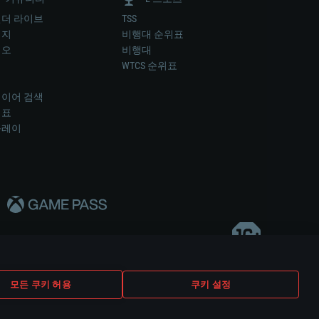
더 라이브
TSS
미지
비행대 순위표
디오
비행대
럼
WTCS 순위표
키
이어 검색
위표
플레이
다..
모든 쿠키 허용
쿠키 설정
쿠키 설정
고객 지원