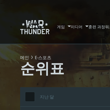
게임
미디어
훈련 과정
워
메인
E-스포츠
순위표
지난 달