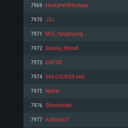
PC
7969
HuskyHeldHostage
7970
JSJ
최소사양
최소사양
최소사양
7971
MiG_YangGuang
운영체제: Windows 10 (64 bit)
운영체제: Mac OS Big Sur 11.0
운영체제: 64bit Linux 중 최신 
7972
Sneaky_Wiesel
프로세서: 2.2 GHz 듀얼코어 이
프로세서: 최소 2.2 GHz의 Core i5 
프로세서: 2.4 GHz 듀얼코어
7973
loliFOX
원하지 않습니다)
메모리: 4GB
메모리: 4 GB
7974
666-LUCIFER-666
메모리: 6 GB
그래픽 카드: DirectX 11 이상을
그래픽 카드: Vulkan 을 지원하
7975
Neelai
Radeon 77XX / NVIDIA GeForc
그래픽 카드: Metal 을 지원하는 Intel
이버를 지원하는 NVIDIA 660 (
7976
Shiomaneki
해상도: 720p
(Mac), 혹은 이와 비슷한 성능을
와 동급의 성능을 가지며 최신 
의 AMD/Nvidia. 최소 해상도: 72
지원하는 AMD (6개월 미만; 최
7977
AirfoolsLY
네트워크: 브로드밴드 인터넷
720p)