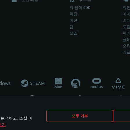
워 썬더 CDK
워썬
위장
이
미션
비
맵
포
모델
위
플레
순
리
개발 업체나 장비 제조 업체가 게임 개발 후원 또는 홍보에 참여하지 않습니
모두 거부
 분석하고, 소셜 미
mes are the property of their respective owners.
보기
개인정보 정책