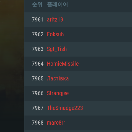
순위
플레이어
7961
aritz19
7962
Foksuh
7963
Sgt_Tish
7964
HomieMissile
7965
Ластівка
7966
Strangjee
7967
TheSmudge223
7968
marc8rr