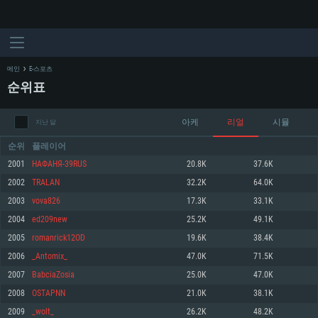
메인
E-스포츠
순위표
아케
리얼
시뮬
지난 달
순위
플레이어
2001
НАФАНЯ-39RUS
20.8K
37.6K
2002
TRALAN
32.2K
64.0K
시스템 요구사항
2003
vova826
17.3K
33.1K
2004
ed209new
25.2K
49.1K
PC
MAC
2005
romanrick12OD
19.6K
38.4K
Linux
2006
_Antomix_
47.0K
71.5K
최소사양
최소사양
최소사양
2007
BabciaZosia
25.0K
47.0K
운영체제: Windows 10 (64 bit)
운영체제: Mac OS Big Sur 11.0
운영체제: 64bit Linux 중 최신 버전
2008
OSTAPNN
21.0K
38.1K
2009
_wolt_
26.2K
48.2K
프로세서: 2.2 GHz 듀얼코어 이상
프로세서: 최소 2.2 GHz의 Core i5 (Intel Xeon 은 지원하지 않습니다)
프로세서: 2.4 GHz 듀얼코어