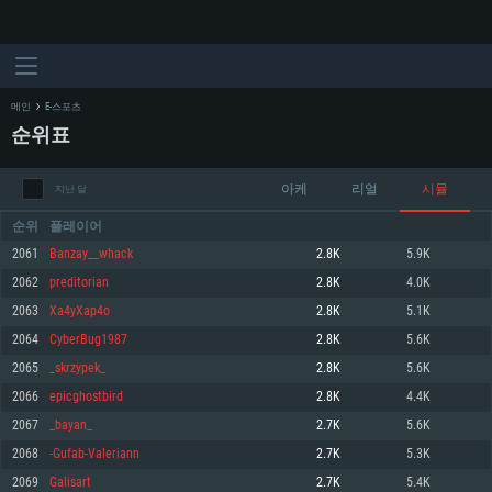
메인
E-스포츠
순위표
아케
리얼
시뮬
지난 달
순위
플레이어
2061
Banzay__whack
2.8K
5.9K
2062
preditorian
2.8K
4.0K
시스템 요구사항
2063
Xa4yXap4o
2.8K
5.1K
2064
CyberBug1987
2.8K
5.6K
PC
MAC
2065
_skrzypek_
2.8K
5.6K
Linux
2066
epicghostbird
2.8K
4.4K
최소사양
최소사양
최소사양
2067
_bayan_
2.7K
5.6K
운영체제: Windows 10 (64 bit)
운영체제: Mac OS Big Sur 11.0
운영체제: 64bit Linux 중 최신 버전
2068
-Gufab-Valeriann
2.7K
5.3K
2069
Galisart
2.7K
5.4K
프로세서: 2.2 GHz 듀얼코어 이상
프로세서: 최소 2.2 GHz의 Core i5 (Intel Xeon 은 지원하지 않습니다)
프로세서: 2.4 GHz 듀얼코어