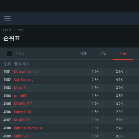
메인
E-스포츠
순위표
아케
리얼
시뮬
지난 달
순위
플레이어
4001
MavisVermillion_
1.6K
3.3K
4002
Cak_Lontong
2.3K
4.3K
시스템 요구사항
4003
MeysaM
1.5K
3.0K
4004
panzal89
1.6K
3.5K
PC
MAC
4005
KOMOK_723
1.7K
3.2K
Linux
4006
Harley1200
1.5K
2.9K
최소사양
최소사양
최소사양
4007
Maxik1711
1.0K
2.0K
운영체제: Windows 10 (64 bit)
운영체제: Mac OS Big Sur 11.0
운영체제: 64bit Linux 중 최신 버전
4008
Butt3rsOnBox@live
1.3K
2.4K
4009
faust1988
1.5K
3.3K
프로세서: 2.2 GHz 듀얼코어 이상
프로세서: 최소 2.2 GHz의 Core i5 (Intel Xeon 은 지원하지 않습니다)
프로세서: 2.4 GHz 듀얼코어