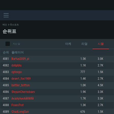
메인
E-스포츠
순위표
아케
리얼
시뮬
지난 달
순위
플레이어
4081
Bartus2009_pl
1.5K
3.0K
4082
dobpbIu
1.1K
2.7K
시스템 요구사항
4083
opteepo
777
1.5K
4084
desert_fox1989
1.4K
2.7K
PC
MAC
4085
battler_britton
1.0K
4.5K
Linux
4086
StepanChernobaev
1.9K
3.3K
최소사양
최소사양
최소사양
4087
АкапулькАйЯйЯй
1.7K
3.3K
운영체제: Windows 10 (64 bit)
운영체제: Mac OS Big Sur 11.0
운영체제: 64bit Linux 중 최신 버전
4088
FoxesTrot
1.3K
2.7K
4089
ChadLongGun
676
1.5K
프로세서: 2.2 GHz 듀얼코어 이상
프로세서: 최소 2.2 GHz의 Core i5 (Intel Xeon 은 지원하지 않습니다)
프로세서: 2.4 GHz 듀얼코어