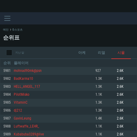
메인
E-스포츠
순위표
아케
리얼
시뮬
지난 달
순위
플레이어
5981
mohnad90mk@psn
927
2.6K
5982
BadKarma10
1.3K
2.6K
시스템 요구사항
5983
HELL_ANGEL_117
1.3K
2.6K
5984
PilotMisko
1.1K
2.6K
PC
MAC
5985
VitaminC
1.3K
2.6K
Linux
5986
dj212
1.3K
2.6K
최소사양
최소사양
최소사양
5987
GavinLeung
1.4K
2.6K
운영체제: Windows 10 (64 bit)
운영체제: Mac OS Big Sur 11.0
운영체제: 64bit Linux 중 최신 버전
5988
Luftwaffe_LEHR_
1.1K
2.6K
5989
Kubabuba3289@live
1.1K
2.6K
프로세서: 2.2 GHz 듀얼코어 이상
프로세서: 최소 2.2 GHz의 Core i5 (Intel Xeon 은 지원하지 않습니다)
프로세서: 2.4 GHz 듀얼코어