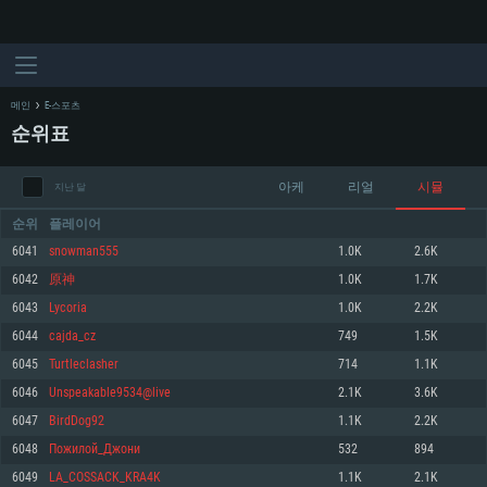
메인
E-스포츠
순위표
아케
리얼
시뮬
지난 달
순위
플레이어
6041
snowman555
1.0K
2.6K
6042
原神
1.0K
1.7K
시스템 요구사항
6043
Lycoria
1.0K
2.2K
6044
cajda_cz
749
1.5K
PC
MAC
6045
Turtleclasher
714
1.1K
Linux
6046
Unspeakable9534@live
2.1K
3.6K
최소사양
최소사양
최소사양
6047
BirdDog92
1.1K
2.2K
운영체제: Windows 10 (64 bit)
운영체제: Mac OS Big Sur 11.0
운영체제: 64bit Linux 중 최신 버전
6048
Пожилой_Джони
532
894
6049
LA_COSSACK_KRA4K
1.1K
2.1K
프로세서: 2.2 GHz 듀얼코어 이상
프로세서: 최소 2.2 GHz의 Core i5 (Intel Xeon 은 지원하지 않습니다)
프로세서: 2.4 GHz 듀얼코어