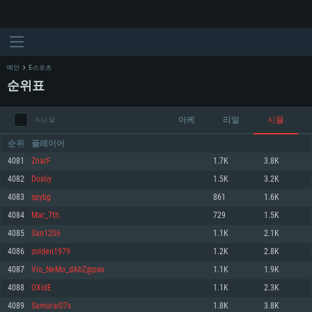
메인
E-스포츠
순위표
아케
리얼
시뮬
지난 달
순위
플레이어
4081
ZnarF
1.7K
3.8K
4082
Doxliy
1.5K
3.2K
시스템 요구사항
4083
spybg
861
1.6K
4084
Mar_7th
729
1.5K
PC
MAC
4085
San1206
1.1K
2.1K
Linux
4086
zolden1979
1.2K
2.8K
최소사양
최소사양
최소사양
4087
Vio_NeMo_dAbZ@psn
1.1K
1.9K
운영체제: Windows 10 (64 bit)
운영체제: Mac OS Big Sur 11.0
운영체제: 64bit Linux 중 최신 버전
4088
OXidE
1.1K
2.3K
4089
Samurai07x
1.8K
3.8K
프로세서: 2.2 GHz 듀얼코어 이상
프로세서: 최소 2.2 GHz의 Core i5 (Intel Xeon 은 지원하지 않습니다)
프로세서: 2.4 GHz 듀얼코어