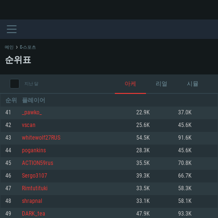
메인
E-스포츠
순위표
아케
리얼
시뮬
지난 달
순위
플레이어
41
_pawko_
22.9K
37.0K
42
vscan
25.6K
45.6K
시스템 요구사항
43
whitewolf27RUS
54.5K
91.6K
44
pogankins
28.3K
45.6K
PC
MAC
45
ACTION59rus
35.5K
70.8K
Linux
46
Sergo3107
39.3K
66.7K
최소사양
최소사양
최소사양
47
Rimtutituki
33.5K
58.3K
운영체제: Windows 10 (64 bit)
운영체제: Mac OS Big Sur 11.0
운영체제: 64bit Linux 중 최신 버전
48
shrapnal
33.1K
58.1K
49
DARK_tea
47.9K
93.3K
프로세서: 2.2 GHz 듀얼코어 이상
프로세서: 최소 2.2 GHz의 Core i5 (Intel Xeon 은 지원하지 않습니다)
프로세서: 2.4 GHz 듀얼코어