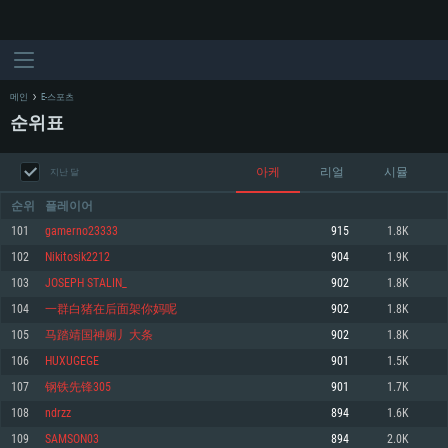
메인
E-스포츠
순위표
아케
리얼
시뮬
지난 달
순위
플레이어
101
gamerno23333
915
1.8K
102
Nikitosik2212
904
1.9K
시스템 요구사항
103
JOSEPH STALIN_
902
1.8K
104
一群白猪在后面架你妈呢
902
1.8K
PC
MAC
105
马踏靖国神厕丿大条
902
1.8K
Linux
106
HUXUGEGE
901
1.5K
최소사양
최소사양
최소사양
107
钢铁先锋305
901
1.7K
운영체제: Windows 10 (64 bit)
운영체제: Mac OS Big Sur 11.0
운영체제: 64bit Linux 중 최신 버전
108
ndrzz
894
1.6K
109
SAMSON03
894
2.0K
프로세서: 2.2 GHz 듀얼코어 이상
프로세서: 최소 2.2 GHz의 Core i5 (Intel Xeon 은 지원하지 않습니다)
프로세서: 2.4 GHz 듀얼코어