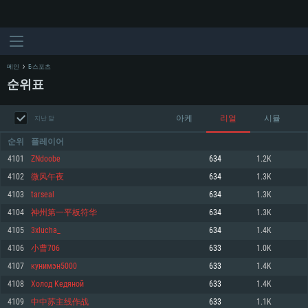
메인
E-스포츠
순위표
아케
리얼
시뮬
지난 달
순위
플레이어
4101
ZNdoobe
634
1.2K
4102
微风午夜
634
1.3K
시스템 요구사항
4103
tarseal
634
1.3K
4104
神州第一平板符华
634
1.3K
PC
MAC
4105
3xlucha_
634
1.4K
Linux
4106
小曹706
633
1.0K
최소사양
최소사양
최소사양
4107
кунимэн5000
633
1.4K
운영체제: Windows 10 (64 bit)
운영체제: Mac OS Big Sur 11.0
운영체제: 64bit Linux 중 최신 버전
4108
Холод Kедяной
633
1.4K
4109
中中苏主线作战
633
1.1K
프로세서: 2.2 GHz 듀얼코어 이상
프로세서: 최소 2.2 GHz의 Core i5 (Intel Xeon 은 지원하지 않습니다)
프로세서: 2.4 GHz 듀얼코어