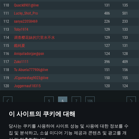
110
Quack8901@live
131
135
메모리: 4GB
메모리: 6 GB
메모리: 4 GB
111
Lucky_Shot_Pro
486
501
그래픽 카드: DirectX 11 이상을 지원하는 AMD Radeon 77XX / NVIDIA
그래픽 카드: Metal 을 지원하는 Intel Iris Pro 5200 (Mac), 혹은 이와 비슷한 성
그래픽 카드: Vulkan 을 지원하고, 최신 그래픽 드라이버를 지원하는 NVIDIA
GeForce GT 660. 최소 사양 해상도: 720p
능을 가지는 Mac 버전의 AMD/Nvidia. 최소 해상도: 720p
660 (6개월 미만) 혹은 그와 동급의 성능을 가지며 최신 그래픽 드라이버를 지
112
sanya22058469
226
233
원하는 AMD (6개월 미만; 최소사양 지원 해상도 720p)
네트워크: 브로드밴드 인터넷
네트워크: 브로드밴드 인터넷
113
Toby1974
129
133
네트워크: 브로드밴드 인터넷
여유 저장 공간: 22.1 GB (최소 클라이언트)
여유 저장 공간: 22.1 GB (최소 클라이언트)
114
调查樱花妹的穴里水不水
129
133
여유 저장 공간: 22.1 GB (최소 클라이언트)
115
鑑純夏
127
131
권장 사양
권장 사양
권장 사양
116
Aniquiladorjpe@psn
124
128
운영체제: Windows 10/11 (64 bit)
운영체제: Mac OS Big Sur 11.0
운영체제: Ubuntu 20.04 64bit
117
Zuko1111
396
409
프로세서: Intel Core i5 또는 Ryzen 5 3600 이상
프로세서: Core i7 (Intel Xeon 은 지원하지 않습니다)
118
Tu Abuela777906@live
151
156
프로세서: Intel Core i7
메모리: 16 GB 이상
메모리: 8 GB
119
JCgamestag9023@live
150
155
메모리: 16 GB
그래픽 카드: DirectX 11 이상을 지원하는 Nvidia GeForce 1060, 또는 AMD RX
그래픽 카드: Metal을 지원하는 Radeon Vega II 이상
120
Juggernaut18315
120
124
570 혹은 그 이상
그래픽 카드: Vulkan 을 지원하고, 최신 그래픽 드라이버를 지원하는 NVIDIA
네트워크: 브로드밴드 인터넷
1060 (6개월 미만) 혹은 그와 동급의 성능을 가지며 최신 그래픽 드라이버를
네트워크: 브로드밴드 인터넷
지원하는 AMD RX 570 (6개월 미만; 최소사양 지원 해상도 720p) 이상
여유 저장 공간: 62.2 GB (전체 클라이언트)
5
6
7
106
여유 저장 공간: 62.2 GB (전체 클라이언트)
네트워크: 브로드밴드 인터넷
이 사이트의 쿠키에 대해
여유 저장 공간: 62.2 GB (전체 클라이언트)
* 순위표는 매일 1회 갱신됩니다
당사는 쿠키를 사용하여 사이트 성능 및 사용에 대한 정보를 수
집 및 분석하고, 소셜 미디어 기능 제공과 콘텐츠 및 광고를 개