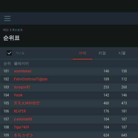
메인
E-스포츠
순위표
아케
리얼
시뮬
지난 달
순위
플레이어
101
soymilkman
146
150
102
PaterDimitrios75@psn
109
112
시스템 요구사항
103
doragon#2
253
260
104
Vassk
142
146
PC
MAC
105
齐天大神孙悟空
460
473
Linux
106
RΣΛPΣR
176
181
최소사양
최소사양
최소사양
107
yiannimal88
104
107
운영체제: Windows 10 (64 bit)
운영체제: Mac OS Big Sur 11.0
운영체제: 64bit Linux 중 최신 버전
108
Tiger7409
104
107
109
冬马 かずさ
624
643
프로세서: 2.2 GHz 듀얼코어 이상
프로세서: 최소 2.2 GHz의 Core i5 (Intel Xeon 은 지원하지 않습니다)
프로세서: 2.4 GHz 듀얼코어