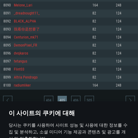
8090
Melone_Lari
164
248
메모리: 4GB
메모리: 6 GB
메모리: 4 GB
8091
_dreadnought11_
82
124
그래픽 카드: DirectX 11 이상을 지원하는 AMD Radeon 77XX / NVIDIA
그래픽 카드: Metal 을 지원하는 Intel Iris Pro 5200 (Mac), 혹은 이와 비슷한 성
그래픽 카드: Vulkan 을 지원하고, 최신 그래픽 드라이버를 지원하는 NVIDIA
GeForce GT 660. 최소 사양 해상도: 720p
능을 가지는 Mac 버전의 AMD/Nvidia. 최소 해상도: 720p
660 (6개월 미만) 혹은 그와 동급의 성능을 가지며 최신 그래픽 드라이버를 지
8092
BL4CK_ALPHA
82
124
원하는 AMD (6개월 미만; 최소사양 지원 해상도 720p)
네트워크: 브로드밴드 인터넷
네트워크: 브로드밴드 인터넷
8093
我看你是想要了
82
124
네트워크: 브로드밴드 인터넷
여유 저장 공간: 22.1 GB (최소 클라이언트)
여유 저장 공간: 22.1 GB (최소 클라이언트)
8094
Centurion_mk71
82
124
여유 저장 공간: 22.1 GB (최소 클라이언트)
8095
DemonPixel_FR
82
124
권장 사양
권장 사양
권장 사양
8096
dvojkaros
82
124
운영체제: Windows 10/11 (64 bit)
운영체제: Mac OS Big Sur 11.0
운영체제: Ubuntu 20.04 64bit
8097
tetangus
82
124
프로세서: Intel Core i5 또는 Ryzen 5 3600 이상
프로세서: Core i7 (Intel Xeon 은 지원하지 않습니다)
8098
Flint03
82
124
프로세서: Intel Core i7
메모리: 16 GB 이상
메모리: 8 GB
8099
Altria Pendrago
82
124
메모리: 16 GB
그래픽 카드: DirectX 11 이상을 지원하는 Nvidia GeForce 1060, 또는 AMD RX
그래픽 카드: Metal을 지원하는 Radeon Vega II 이상
8100
radiumliker
164
248
570 혹은 그 이상
그래픽 카드: Vulkan 을 지원하고, 최신 그래픽 드라이버를 지원하는 NVIDIA
네트워크: 브로드밴드 인터넷
1060 (6개월 미만) 혹은 그와 동급의 성능을 가지며 최신 그래픽 드라이버를
네트워크: 브로드밴드 인터넷
지원하는 AMD RX 570 (6개월 미만; 최소사양 지원 해상도 720p) 이상
여유 저장 공간: 62.2 GB (전체 클라이언트)
404
405
406
505
여유 저장 공간: 62.2 GB (전체 클라이언트)
네트워크: 브로드밴드 인터넷
이 사이트의 쿠키에 대해
여유 저장 공간: 62.2 GB (전체 클라이언트)
* 순위표는 매일 1회 갱신됩니다
당사는 쿠키를 사용하여 사이트 성능 및 사용에 대한 정보를 수
집 및 분석하고, 소셜 미디어 기능 제공과 콘텐츠 및 광고를 개