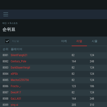
메인
E-스포츠
순위표
아케
리얼
시뮬
지난 달
순위
플레이어
8081
SilentFang621
82
124
8082
Century_Pole
164
248
시스템 요구사항
8083
DarkSlayerVergil
82
124
8084
x0PEk
82
124
PC
MAC
8085
MachoCZ55756
82
124
Linux
8086
Frocto-_-
123
186
최소사양
최소사양
최소사양
8087
Deez#17
82
124
운영체제: Windows 10 (64 bit)
운영체제: Mac OS Big Sur 11.0
운영체제: 64bit Linux 중 최신 버전
8088
GaLLAS1
164
248
8089
ying xi
205
310
프로세서: 2.2 GHz 듀얼코어 이상
프로세서: 최소 2.2 GHz의 Core i5 (Intel Xeon 은 지원하지 않습니다)
프로세서: 2.4 GHz 듀얼코어