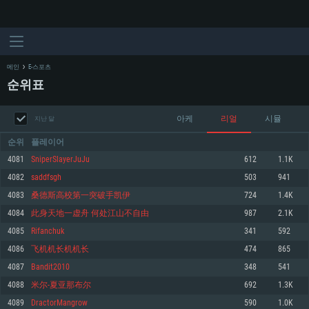
메인
E-스포츠
순위표
아케
리얼
시뮬
지난 달
순위
플레이어
4081
SniperSlayerJuJu
612
1.1K
4082
saddfsgh
503
941
시스템 요구사항
4083
桑德斯高校第一突破手凯伊
724
1.4K
4084
此身天地一虚舟 何处江山不自由
987
2.1K
PC
MAC
4085
Rifanchuk
341
592
Linux
4086
飞机机长机机长
474
865
최소사양
최소사양
최소사양
4087
Bandit2010
348
541
운영체제: Windows 10 (64 bit)
운영체제: Mac OS Big Sur 11.0
운영체제: 64bit Linux 중 최신 버전
4088
米尔-夏亚那布尔
692
1.3K
4089
DractorMangrow
590
1.0K
프로세서: 2.2 GHz 듀얼코어 이상
프로세서: 최소 2.2 GHz의 Core i5 (Intel Xeon 은 지원하지 않습니다)
프로세서: 2.4 GHz 듀얼코어