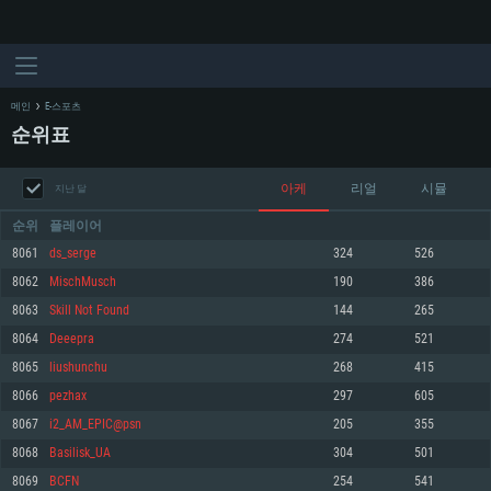
메인
E-스포츠
순위표
아케
리얼
시뮬
지난 달
순위
플레이어
8061
ds_serge
324
526
8062
MischMusch
190
386
시스템 요구사항
8063
Skill Not Found
144
265
8064
Deeepra
274
521
PC
MAC
8065
liushunchu
268
415
Linux
8066
pezhax
297
605
최소사양
최소사양
최소사양
8067
i2_AM_EPIC@psn
205
355
운영체제: Windows 10 (64 bit)
운영체제: Mac OS Big Sur 11.0
운영체제: 64bit Linux 중 최신 버전
8068
Basilisk_UA
304
501
8069
BCFN
254
541
프로세서: 2.2 GHz 듀얼코어 이상
프로세서: 최소 2.2 GHz의 Core i5 (Intel Xeon 은 지원하지 않습니다)
프로세서: 2.4 GHz 듀얼코어