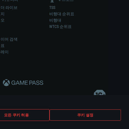
더 라이브
TSS
미지
비행대 순위표
디오
비행대
럼
WTCS 순위표
키
이어 검색
위표
플레이
다..
모든 쿠키 허용
쿠키 설정
쿠키 설정
고객 지원