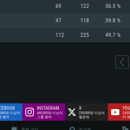
여유 저장 공간: 62
69
122
56.5 %
 클라이언트)
여유 저장 공간: 62
네트워크: 브로드
 클라이언트)
47
118
39.8 %
 클라이언트)
여유 저장 공간: 62
112
225
49.7 %
CEBOOK
INSTAGRAM
X
YOU
0,000명 이상의
440,000명 이상의
230,000명 이상의
2,65
룹 멤버
그룹 멤버
팔로워
의 
훈련 과정
워크숍