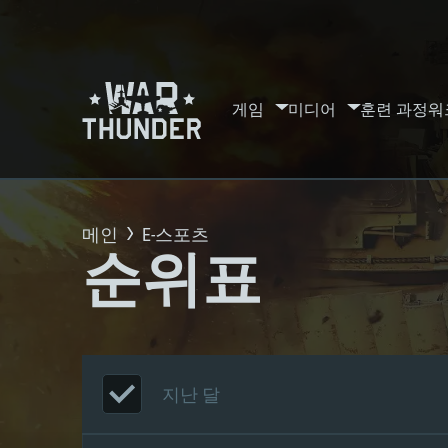
게임
미디어
훈련 과정
워
메인
E-스포츠
순위표
지난 달