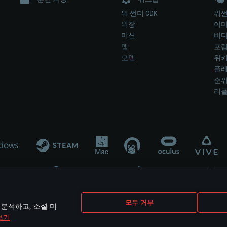
워 썬더 CDK
워썬
위장
이
미션
비
맵
포
모델
위
플레
순
리
개발 업체나 장비 제조 업체가 게임 개발 후원 또는 홍보에 참여하지 않습니
모두 거부
 분석하고, 소셜 미
mes are the property of their respective owners.
보기
개인정보 정책