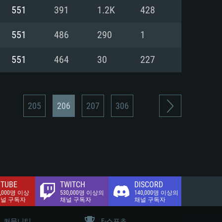
.2 GB (전체 클라이언트)
551
391
1.2K
428
.2 GB (전체 클라이언트)
밴드 인터넷
551
486
290
1
.2 GB (전체 클라이언트)
551
464
30
227
205
206
207
306
TUBE
TWITCH
DISCORD
0,000명 이상
530,000명 이상의
140,000명 이상의
채널 구독자
채널 구독자
채널 구독자
커뮤니티
E-스포츠