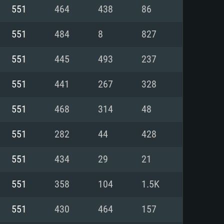
Linux
551
464
438
86
551
484
8
827
551
445
493
237
0/11 (64 bit)
ig Sur 11.0
.04 64bit
551
441
267
328
re i5 또는 Ryzen 5 3600 이상
 (Intel Xeon 은 지원하지 않습니
e i7
551
468
314
48
상
551
282
44
428
tX 11 이상을 지원하는 Nvidia
kan 을 지원하고, 최신 그래픽 드라
551
434
29
21
 또는 AMD RX 570 혹은 그 이상
을 지원하는 Radeon Vega II 이
DIA 1060 (6개월 미만) 혹은 그
551
358
104
1.5K
 가지며 최신 그래픽 드라이버를
밴드 인터넷
 570 (6개월 미만; 최소사양 지원
551
430
464
157
밴드 인터넷