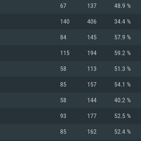
MAC
67
137
48.9 %
140
406
34.4 %
권장 사양
권장 사양
권장 사양
84
145
57.9 %
버전
운영체제: Windows 1
운영체제: Mac OS B
운영체제: Ubuntu 20
115
194
59.2 %
상
(Intel Xeon 은 지
프로세서: Intel Co
프로세서: Core i7
프로세서: Intel Cor
58
113
51.3 %
다)
메모리: 16 GB 이
메모리: 16 GB
85
157
54.1 %
메모리: 8 GB
 지원하는 AMD
고, 최신 그래픽 드라
그래픽 카드: Direc
그래픽 카드: Vul
58
144
40.2 %
e GT 660. 최소 사양
 Iris Pro 5200
6개월 미만) 혹은 그
GeForce 1060,
그래픽 카드: Metal
이버를 지원하는 NVI
93
177
52.5 %
 가지는 Mac 버전
그래픽 드라이버를
상
와 동급의 성능을
네트워크: 브로드
0p
소사양 지원 해상도
지원하는 AMD RX
85
162
52.4 %
네트워크: 브로드
해상도 720p) 이상