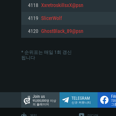
네트워크: 브로드밴드 인터넷
4118
XxretroskillsxX@psn
여유 저장 공간: 22.1 GB (최소
네트워크: 브로드밴드 인터넷
여유 저장 공간: 22.1 GB (최소
4119
SlicerWolf
여유 저장 공간: 22.1 GB (최소
4120
GhostBlack_89@psn
* 순위표는 매일 1회 갱신
됩니다
Join us
FA
TELEGRAM
95,000,000명 이상
72
신규 커뮤니티
의 플레이어
그
게임
미디어