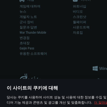
게임에 대하여
파트너십
뉴스
비디오
개발자 노트
스크린샷
군사 장비
월페이퍼
질문과 답변
사운드트랙
War Thunder Mobile
자료집
변경점
초대장
Gaijin Pass
유용한 소프트웨어
이 사이트의 쿠키에 대해
게임 에서 어떠한 현실의 무기나 차량을 묘사하는 것은 무기 
당사는 쿠키를 사용하여 사이트 성능 및 사용에 대한 정보를 수집 및
© 2011—2026 Gaijin Games Kft. All trademarks, logos and brand na
디어 기능 제공과 콘텐츠 및 광고를 개선 및 맞춤화합니다.
더 알아
이용 약관
이용 약관