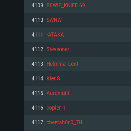
PC
4109
B0WIE_KNIFE 69
4110
SWNW
최소사양
최소사양
최소사양
4111
-ATAKA
운영체제: Windows 10 (64 bit)
운영체제: Mac OS Big Sur 11.0
운영체제: 64bit Linux 중 최신 
4112
Steveoner
프로세서: 2.2 GHz 듀얼코어 이
프로세서: 최소 2.2 GHz의 Core i5 
프로세서: 2.4 GHz 듀얼코어
4113
Helmina_Lent
원하지 않습니다)
메모리: 4GB
메모리: 4 GB
4114
Kier S
메모리: 6 GB
그래픽 카드: DirectX 11 이상을
그래픽 카드: Vulkan 을 지원하
4115
Auronight
Radeon 77XX / NVIDIA GeForc
그래픽 카드: Metal 을 지원하는 Intel
이버를 지원하는 NVIDIA 660 (
4116
copier_1
해상도: 720p
(Mac), 혹은 이와 비슷한 성능을
와 동급의 성능을 가지며 최신 
의 AMD/Nvidia. 최소 해상도: 72
지원하는 AMD (6개월 미만; 최
4117
cheetah0c0_TH
네트워크: 브로드밴드 인터넷
720p)