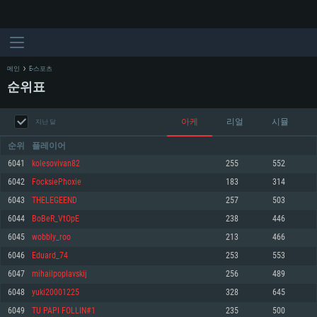
메인
E-스포츠
순위표
아케
리얼
시뮬
지난 달
순위
플레이어
6041
kolesovivan82
255
552
6042
FocksiePhoxie
183
314
시스템 요구사항
6043
THELEGEEND
257
503
6044
BoBeR_VtOpE
238
446
PC
MAC
6045
wobbly_roo
213
466
Linux
6046
Eduard_74
253
553
최소사양
최소사양
최소사양
6047
mihailpoplavskij
256
489
운영체제: Windows 10 (64 bit)
운영체제: Mac OS Big Sur 11.0
운영체제: 64bit Linux 중 최신 버전
6048
yuki20001225
328
645
6049
TU PAPI FOLLIN#1
235
500
프로세서: 2.2 GHz 듀얼코어 이상
프로세서: 최소 2.2 GHz의 Core i5 (Intel Xeon 은 지원하지 않습니다)
프로세서: 2.4 GHz 듀얼코어