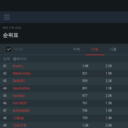
메인
E-스포츠
순위표
아케
리얼
시뮬
지난 달
순위
플레이어
41
Scarto__
1.0K
2.2K
42
Nikolaj Katja
921
1.9K
시스템 요구사항
43
DarKo01
939
2.2K
44
daerduotutu
891
1.5K
PC
MAC
45
hanshuo
977
2.0K
Linux
46
Xsir18527
761
1.5K
최소사양
최소사양
최소사양
47
kctxmdy4db
756
1.5K
운영체제: Windows 10 (64 bit)
운영체제: Mac OS Big Sur 11.0
운영체제: 64bit Linux 중 최신 버전
48
江挽wg
759
1.4K
49
沉寂于鱼
1.3K
2.9K
프로세서: 2.2 GHz 듀얼코어 이상
프로세서: 최소 2.2 GHz의 Core i5 (Intel Xeon 은 지원하지 않습니다)
프로세서: 2.4 GHz 듀얼코어