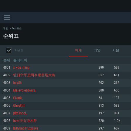
메인
E-스포츠
순위표
아케
리얼
시뮬
지난 달
순위
플레이어
4001
x_you_ming
299
599
4002
驻日华军总司令尼基塔大将
357
611
시스템 요구사항
4003
luly56
202
362
4004
MalevolentAura
300
606
PC
MAC
4005
GNark_
68
137
Linux
4006
Ghosttrr
313
582
최소사양
최소사양
최소사양
4007
pRoTocoL
197
381
운영체제: Windows 10 (64 bit)
운영체제: Mac OS Big Sur 11.0
운영체제: 64bit Linux 중 최신 버전
4008
bvvd没有浮木呀
520
1.0K
4009
BillybobTrux@live
297
607
프로세서: 2.2 GHz 듀얼코어 이상
프로세서: 최소 2.2 GHz의 Core i5 (Intel Xeon 은 지원하지 않습니다)
프로세서: 2.4 GHz 듀얼코어