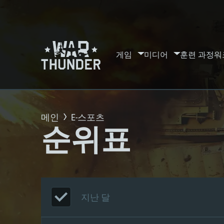
게임
미디어
훈련 과정
워
메인
E-스포츠
순위표
지난 달