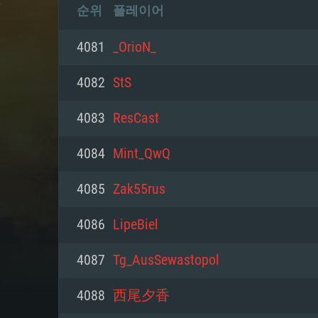
순위
플레이어
4081
_OrioN_
4082
StS
4083
ResCast
4084
Mint_QwQ
4085
Zak55rus
4086
LipeBiel
4087
Tg_AusSewastopol
4088
西尾夕香