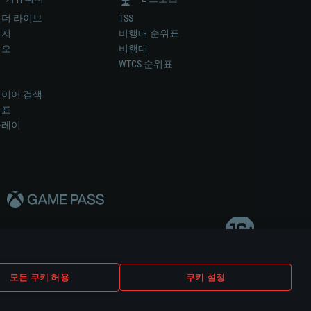
더 라이브
TSS
미지
비행대 순위표
디오
비행대
럼
WTCS 순위표
키
이어 검색
위표
플레이
다..
모든 쿠키 허용
쿠키 설정
쿠키 설정
고객 지원