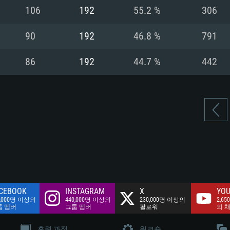
여유 저장 공간: 62
106
192
55.2 %
306
 클라이언트)
여유 저장 공간: 62
네트워크: 브로드
 클라이언트)
90
192
46.8 %
791
 클라이언트)
여유 저장 공간: 62
86
192
44.7 %
442
CEBOOK
INSTAGRAM
X
YOU
0,000명 이상의
440,000명 이상의
230,000명 이상의
2,65
룹 멤버
그룹 멤버
팔로워
의 
훈련 과정
워크숍