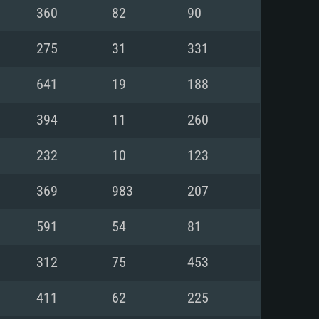
Linux
360
82
90
275
31
331
641
19
188
0/11 (64 bit)
ig Sur 11.0
.04 64bit
394
11
260
re i5 또는 Ryzen 5 3600 이상
 (Intel Xeon 은 지원하지 않습니
e i7
232
10
123
상
369
983
207
tX 11 이상을 지원하는 Nvidia
kan 을 지원하고, 최신 그래픽 드라
591
54
81
 또는 AMD RX 570 혹은 그 이상
을 지원하는 Radeon Vega II 이
DIA 1060 (6개월 미만) 혹은 그
312
75
453
 가지며 최신 그래픽 드라이버를
밴드 인터넷
 570 (6개월 미만; 최소사양 지원
411
62
225
밴드 인터넷