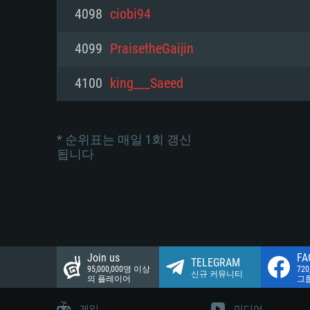
네트워크: 브로드밴드 인터넷
4098
ciobi94
여유 저장 공간: 22.1 GB (최소
네트워크: 브로드밴드 인터넷
여유 저장 공간: 22.1 GB (최소
4099
PraisetheGaijin
여유 저장 공간: 22.1 GB (최소
4100
king___Saeed
* 순위표는 매일 1회 갱신
됩니다
Join us
FA
TELEGRAM
95,000,000명 이상
72
신규 커뮤니티
의 플레이어
그
게임
미디어