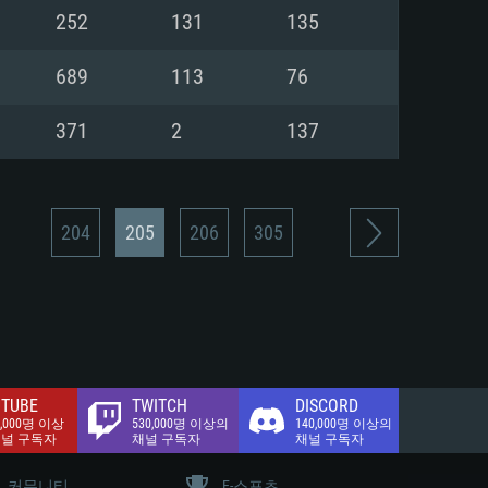
.2 GB (전체 클라이언트)
252
131
135
.2 GB (전체 클라이언트)
밴드 인터넷
689
113
76
.2 GB (전체 클라이언트)
371
2
137
204
205
206
305
TUBE
TWITCH
DISCORD
0,000명 이상
530,000명 이상의
140,000명 이상의
채널 구독자
채널 구독자
채널 구독자
커뮤니티
E-스포츠