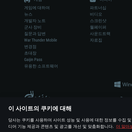
게임에 대하여
파트너십
뉴스
비디오
개발자 노트
스크린샷
군사 장비
월페이퍼
질문과 답변
사운드트랙
War Thunder Mobile
자료집
변경점
초대장
Gaijin Pass
유용한 소프트웨어
이 사이트의 쿠키에 대해
게임 에서 어떠한 현실의 무기나 차량을 묘사하는 것은 무기 
당사는 쿠키를 사용하여 사이트 성능 및 사용에 대한 정보를 수집 및
© 2011—2026 Gaijin Games Kft. All trademarks, logos and brand na
디어 기능 제공과 콘텐츠 및 광고를 개선 및 맞춤화합니다.
더 알아
이용 약관
이용 약관