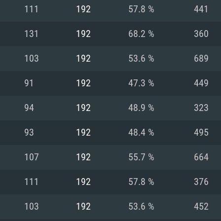
MAC
111
192
57.8 %
441
131
192
68.2 %
360
권장 사양
권장 사양
권장 사양
103
192
53.6 %
689
버전
운영체제: Windows 1
운영체제: Mac OS B
운영체제: Ubuntu 20
91
192
47.3 %
449
상
(Intel Xeon 은 지
프로세서: Intel Co
프로세서: Core i7
프로세서: Intel Cor
94
192
48.9 %
323
다)
메모리: 16 GB 이
메모리: 16 GB
93
192
48.4 %
495
메모리: 8 GB
 지원하는 AMD
고, 최신 그래픽 드라
그래픽 카드: Direc
그래픽 카드: Vul
107
192
55.7 %
664
e GT 660. 최소 사양
 Iris Pro 5200
6개월 미만) 혹은 그
GeForce 1060,
그래픽 카드: Metal
이버를 지원하는 NVI
111
192
57.8 %
376
 가지는 Mac 버전
그래픽 드라이버를
상
와 동급의 성능을
네트워크: 브로드
0p
소사양 지원 해상도
지원하는 AMD RX
103
192
53.6 %
452
네트워크: 브로드
해상도 720p) 이상