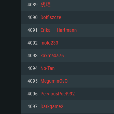
PC
4089
残耀
4090
Doffiszcze
최소사양
최소사양
최소사양
4091
Erika___Hartmann
운영체제: Windows 10 (64 bit)
운영체제: Mac OS Big Sur 11.0
운영체제: 64bit Linux 중 최신 
4092
molo233
프로세서: 2.2 GHz 듀얼코어 이
프로세서: 최소 2.2 GHz의 Core i5 
프로세서: 2.4 GHz 듀얼코어
4093
kaxmaxa76
원하지 않습니다)
메모리: 4GB
메모리: 4 GB
4094
No-Tan
메모리: 6 GB
그래픽 카드: DirectX 11 이상을
그래픽 카드: Vulkan 을 지원하
4095
MeguminOvO
Radeon 77XX / NVIDIA GeForc
그래픽 카드: Metal 을 지원하는 Intel
이버를 지원하는 NVIDIA 660 (
4096
PerviousPoet992
해상도: 720p
(Mac), 혹은 이와 비슷한 성능을
와 동급의 성능을 가지며 최신 
의 AMD/Nvidia. 최소 해상도: 72
지원하는 AMD (6개월 미만; 최
4097
Darkgame2
네트워크: 브로드밴드 인터넷
720p)