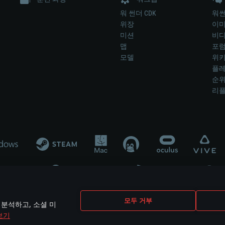
워 썬더 CDK
워썬
위장
이
미션
비
맵
포
모델
위
플레
순
리
개발 업체나 장비 제조 업체가 게임 개발 후원 또는 홍보에 참여하지 않습니
모두 거부
 분석하고, 소셜 미
mes are the property of their respective owners.
보기
개인정보 정책