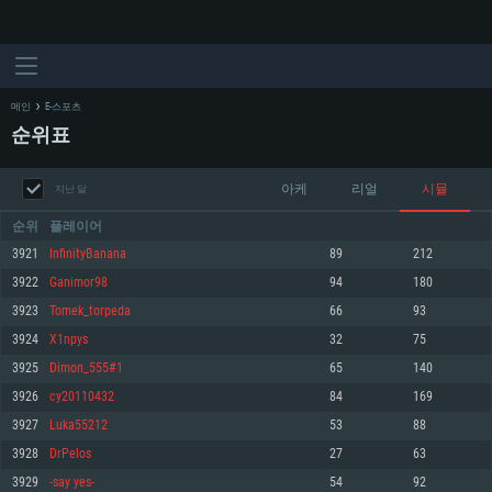
메인
E-스포츠
순위표
아케
리얼
시뮬
지난 달
순위
플레이어
3921
InfinityBanana
89
212
3922
Ganimor98
94
180
시스템 요구사항
3923
Tomek_torpeda
66
93
3924
X1npys
32
75
PC
MAC
3925
Dimon_555#1
65
140
Linux
3926
cy20110432
84
169
최소사양
최소사양
최소사양
3927
Luka55212
53
88
운영체제: Windows 10 (64 bit)
운영체제: Mac OS Big Sur 11.0
운영체제: 64bit Linux 중 최신 버전
3928
DrPelos
27
63
3929
-say yes-
54
92
프로세서: 2.2 GHz 듀얼코어 이상
프로세서: 최소 2.2 GHz의 Core i5 (Intel Xeon 은 지원하지 않습니다)
프로세서: 2.4 GHz 듀얼코어