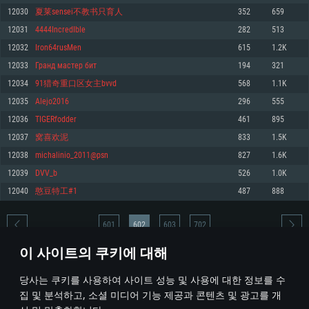
12030
夏莱sensei不教书只育人
352
659
메모리: 4GB
메모리: 6 GB
메모리: 4 GB
12031
4444IncredIble
282
513
그래픽 카드: DirectX 11 이상을 지원하는 AMD Radeon 77XX / NVIDIA
그래픽 카드: Metal 을 지원하는 Intel Iris Pro 5200 (Mac), 혹은 이와 비슷한 성
그래픽 카드: Vulkan 을 지원하고, 최신 그래픽 드라이버를 지원하는 NVIDIA
GeForce GT 660. 최소 사양 해상도: 720p
능을 가지는 Mac 버전의 AMD/Nvidia. 최소 해상도: 720p
660 (6개월 미만) 혹은 그와 동급의 성능을 가지며 최신 그래픽 드라이버를 지
12032
Iron64rusMen
615
1.2K
원하는 AMD (6개월 미만; 최소사양 지원 해상도 720p)
네트워크: 브로드밴드 인터넷
네트워크: 브로드밴드 인터넷
12033
Гранд мастер бит
194
321
네트워크: 브로드밴드 인터넷
여유 저장 공간: 22.1 GB (최소 클라이언트)
여유 저장 공간: 22.1 GB (최소 클라이언트)
12034
91猎奇重口区女主bvvd
568
1.1K
여유 저장 공간: 22.1 GB (최소 클라이언트)
12035
Alejo2016
296
555
권장 사양
권장 사양
권장 사양
12036
TIGERfodder
461
895
운영체제: Windows 10/11 (64 bit)
운영체제: Mac OS Big Sur 11.0
운영체제: Ubuntu 20.04 64bit
12037
窝喜欢泥
833
1.5K
프로세서: Intel Core i5 또는 Ryzen 5 3600 이상
프로세서: Core i7 (Intel Xeon 은 지원하지 않습니다)
12038
michalinio_2011@psn
827
1.6K
프로세서: Intel Core i7
메모리: 16 GB 이상
메모리: 8 GB
12039
DVV_b
526
1.0K
메모리: 16 GB
그래픽 카드: DirectX 11 이상을 지원하는 Nvidia GeForce 1060, 또는 AMD RX
그래픽 카드: Metal을 지원하는 Radeon Vega II 이상
12040
憨豆特工#1
487
888
570 혹은 그 이상
그래픽 카드: Vulkan 을 지원하고, 최신 그래픽 드라이버를 지원하는 NVIDIA
네트워크: 브로드밴드 인터넷
1060 (6개월 미만) 혹은 그와 동급의 성능을 가지며 최신 그래픽 드라이버를
네트워크: 브로드밴드 인터넷
지원하는 AMD RX 570 (6개월 미만; 최소사양 지원 해상도 720p) 이상
여유 저장 공간: 62.2 GB (전체 클라이언트)
601
602
603
702
여유 저장 공간: 62.2 GB (전체 클라이언트)
네트워크: 브로드밴드 인터넷
이 사이트의 쿠키에 대해
여유 저장 공간: 62.2 GB (전체 클라이언트)
* 순위표는 매일 1회 갱신됩니다
당사는 쿠키를 사용하여 사이트 성능 및 사용에 대한 정보를 수
집 및 분석하고, 소셜 미디어 기능 제공과 콘텐츠 및 광고를 개