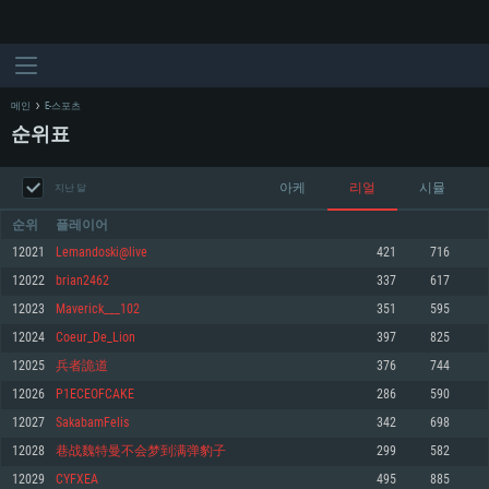
메인
E-스포츠
순위표
아케
리얼
시뮬
지난 달
순위
플레이어
12021
Lemandoski@live
421
716
12022
brian2462
337
617
시스템 요구사항
12023
Maverick___102
351
595
12024
Coeur_De_Lion
397
825
PC
MAC
12025
兵者詭道
376
744
Linux
12026
P1ECEOFCAKE
286
590
최소사양
최소사양
최소사양
12027
SakabamFelis
342
698
운영체제: Windows 10 (64 bit)
운영체제: Mac OS Big Sur 11.0
운영체제: 64bit Linux 중 최신 버전
12028
巷战魏特曼不会梦到满弹豹子
299
582
12029
CYFXEA
495
885
프로세서: 2.2 GHz 듀얼코어 이상
프로세서: 최소 2.2 GHz의 Core i5 (Intel Xeon 은 지원하지 않습니다)
프로세서: 2.4 GHz 듀얼코어