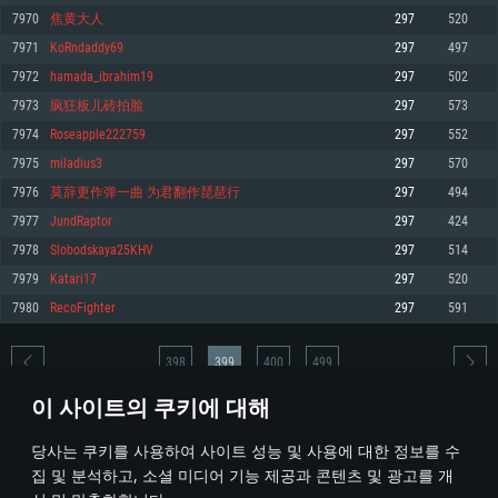
7970
焦黄大人
297
520
메모리: 4GB
메모리: 6 GB
메모리: 4 GB
7971
KoRndaddy69
297
497
그래픽 카드: DirectX 11 이상을 지원하는 AMD Radeon 77XX / NVIDIA
그래픽 카드: Metal 을 지원하는 Intel Iris Pro 5200 (Mac), 혹은 이와 비슷한 성
그래픽 카드: Vulkan 을 지원하고, 최신 그래픽 드라이버를 지원하는 NVIDIA
GeForce GT 660. 최소 사양 해상도: 720p
능을 가지는 Mac 버전의 AMD/Nvidia. 최소 해상도: 720p
660 (6개월 미만) 혹은 그와 동급의 성능을 가지며 최신 그래픽 드라이버를 지
7972
hamada_ibrahim19
297
502
원하는 AMD (6개월 미만; 최소사양 지원 해상도 720p)
네트워크: 브로드밴드 인터넷
네트워크: 브로드밴드 인터넷
7973
疯狂板儿砖拍脸
297
573
네트워크: 브로드밴드 인터넷
여유 저장 공간: 22.1 GB (최소 클라이언트)
여유 저장 공간: 22.1 GB (최소 클라이언트)
7974
Roseapple222759
297
552
여유 저장 공간: 22.1 GB (최소 클라이언트)
7975
miladius3
297
570
권장 사양
권장 사양
권장 사양
7976
莫辞更作弹一曲 为君翻作琵琶行
297
494
운영체제: Windows 10/11 (64 bit)
운영체제: Mac OS Big Sur 11.0
운영체제: Ubuntu 20.04 64bit
7977
JundRaptor
297
424
프로세서: Intel Core i5 또는 Ryzen 5 3600 이상
프로세서: Core i7 (Intel Xeon 은 지원하지 않습니다)
7978
Slobodskaya25KHV
297
514
프로세서: Intel Core i7
메모리: 16 GB 이상
메모리: 8 GB
7979
Katari17
297
520
메모리: 16 GB
그래픽 카드: DirectX 11 이상을 지원하는 Nvidia GeForce 1060, 또는 AMD RX
그래픽 카드: Metal을 지원하는 Radeon Vega II 이상
7980
RecoFighter
297
591
570 혹은 그 이상
그래픽 카드: Vulkan 을 지원하고, 최신 그래픽 드라이버를 지원하는 NVIDIA
네트워크: 브로드밴드 인터넷
1060 (6개월 미만) 혹은 그와 동급의 성능을 가지며 최신 그래픽 드라이버를
네트워크: 브로드밴드 인터넷
지원하는 AMD RX 570 (6개월 미만; 최소사양 지원 해상도 720p) 이상
여유 저장 공간: 62.2 GB (전체 클라이언트)
398
399
400
499
여유 저장 공간: 62.2 GB (전체 클라이언트)
네트워크: 브로드밴드 인터넷
이 사이트의 쿠키에 대해
여유 저장 공간: 62.2 GB (전체 클라이언트)
* 순위표는 매일 1회 갱신됩니다
당사는 쿠키를 사용하여 사이트 성능 및 사용에 대한 정보를 수
집 및 분석하고, 소셜 미디어 기능 제공과 콘텐츠 및 광고를 개