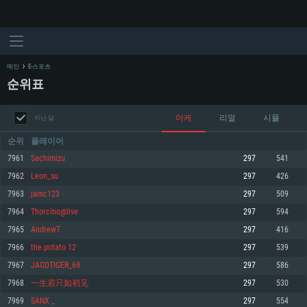
메인
E-스포츠
순위표
아케
리얼
시뮬
지난 달
순위
플레이어
7961
Sachimizu
297
541
7962
Leon_su
297
426
시스템 요구사항
7963
jamc123
297
509
7964
Thorcino@live
297
594
PC
MAC
7965
AndrewT
297
416
Linux
7966
the potato 12
297
539
최소사양
최소사양
최소사양
7967
JAGDTIGER_69
297
586
운영체제: Windows 10 (64 bit)
운영체제: Mac OS Big Sur 11.0
운영체제: 64bit Linux 중 최신 버전
7968
一生若只如初见
297
530
7969
SANX _
297
554
프로세서: 2.2 GHz 듀얼코어 이상
프로세서: 최소 2.2 GHz의 Core i5 (Intel Xeon 은 지원하지 않습니다)
프로세서: 2.4 GHz 듀얼코어