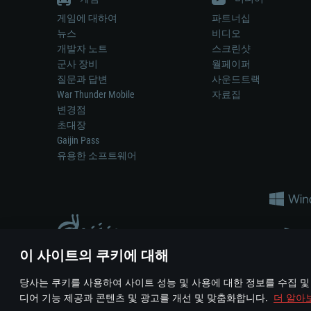
게임에 대하여
파트너십
뉴스
비디오
개발자 노트
스크린샷
군사 장비
월페이퍼
질문과 답변
사운드트랙
War Thunder Mobile
자료집
변경점
초대장
Gaijin Pass
유용한 소프트웨어
이 사이트의 쿠키에 대해
게임 에서 어떠한 현실의 무기나 차량을 묘사하는 것은 무기 
당사는 쿠키를 사용하여 사이트 성능 및 사용에 대한 정보를 수집 및
© 2011—2026 Gaijin Games Kft. All trademarks, logos and brand na
디어 기능 제공과 콘텐츠 및 광고를 개선 및 맞춤화합니다.
더 알아
이용 약관
이용 약관