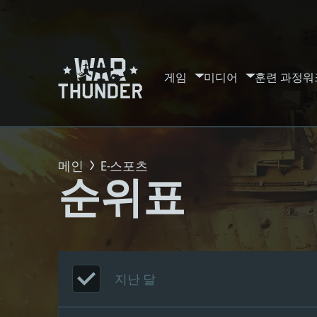
게임
미디어
훈련 과정
워
메인
E-스포츠
순위표
지난 달