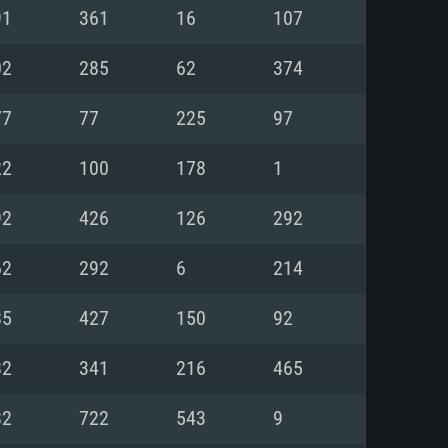
Linux
91
361
16
107
02
285
62
374
77
77
225
97
0/11 (64 bit)
ig Sur 11.0
.04 64bit
22
100
178
1
re i5 또는 Ryzen 5 3600 이상
 (Intel Xeon 은 지원하지 않습니
e i7
92
426
126
292
상
62
292
6
214
tX 11 이상을 지원하는 Nvidia
kan 을 지원하고, 최신 그래픽 드라
85
427
150
92
 또는 AMD RX 570 혹은 그 이상
을 지원하는 Radeon Vega II 이
DIA 1060 (6개월 미만) 혹은 그
82
341
216
465
 가지며 최신 그래픽 드라이버를
밴드 인터넷
 570 (6개월 미만; 최소사양 지원
82
722
543
9
밴드 인터넷