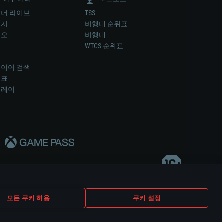
더 라이브
TSS
미지
비행대 순위표
디오
비행대
럼
WTCS 순위표
키
이어 검색
위표
플레이
다..
모든 쿠키 허용
쿠키 설정
쿠키 설정
고객 지원