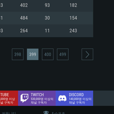
.2 GB (전체 클라이언트)
33
402
93
182
.2 GB (전체 클라이언트)
밴드 인터넷
31
484
30
154
.2 GB (전체 클라이언트)
03
264
11
243
398
399
400
499
TUBE
TWITCH
DISCORD
0,000명 이상
530,000명 이상의
140,000명 이상의
채널 구독자
채널 구독자
채널 구독자
커뮤니티
E-스포츠