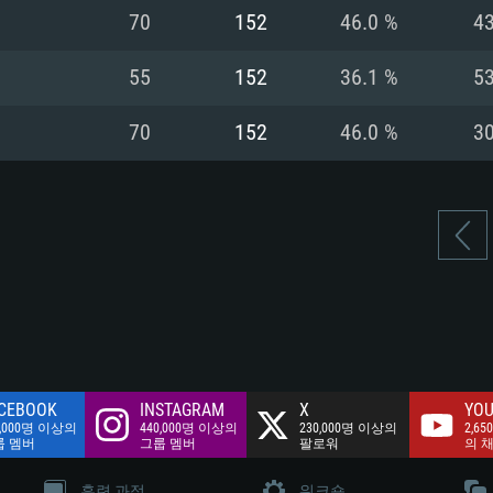
여유 저장 공간: 62
70
152
46.0 %
4
 클라이언트)
여유 저장 공간: 62
네트워크: 브로드
 클라이언트)
55
152
36.1 %
5
 클라이언트)
여유 저장 공간: 62
70
152
46.0 %
3
CEBOOK
INSTAGRAM
X
YOU
0,000명 이상의
440,000명 이상의
230,000명 이상의
2,65
룹 멤버
그룹 멤버
팔로워
의 
훈련 과정
워크숍