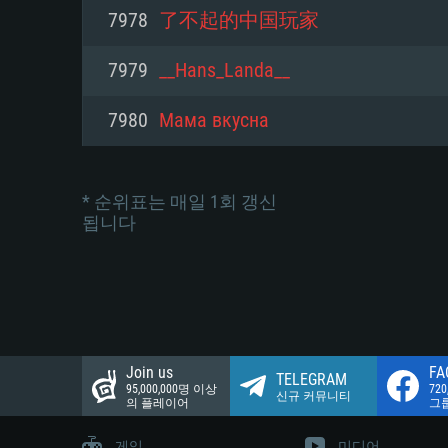
네트워크: 브로드밴드 인터넷
7978
了不起的中国玩家
여유 저장 공간: 22.1 GB (최소
네트워크: 브로드밴드 인터넷
여유 저장 공간: 22.1 GB (최소
7979
__Hans_Landa__
여유 저장 공간: 22.1 GB (최소
7980
Мама вкусна
* 순위표는 매일 1회 갱신
됩니다
Join us
FA
TELEGRAM
95,000,000명 이상
72
신규 커뮤니티
의 플레이어
그
게임
미디어