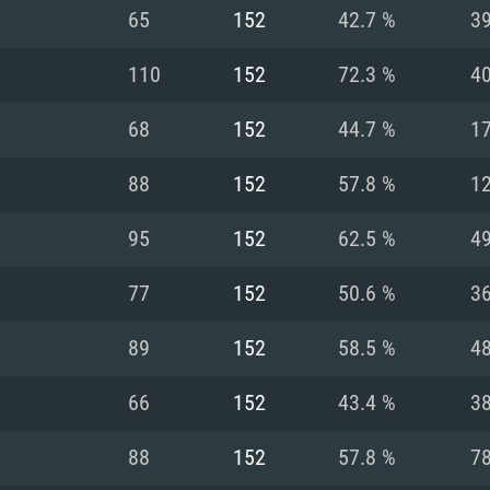
MAC
65
152
42.7 %
3
110
152
72.3 %
4
권장 사양
권장 사양
권장 사양
68
152
44.7 %
1
버전
운영체제: Windows 1
운영체제: Mac OS B
운영체제: Ubuntu 20
88
152
57.8 %
1
상
(Intel Xeon 은 지
프로세서: Intel Co
프로세서: Core i7
프로세서: Intel Cor
95
152
62.5 %
4
다)
메모리: 16 GB 이
메모리: 16 GB
77
152
50.6 %
3
메모리: 8 GB
 지원하는 AMD
고, 최신 그래픽 드라
그래픽 카드: Direc
그래픽 카드: Vul
89
152
58.5 %
4
e GT 660. 최소 사양
 Iris Pro 5200
6개월 미만) 혹은 그
GeForce 1060,
그래픽 카드: Metal
이버를 지원하는 NVI
66
152
43.4 %
3
 가지는 Mac 버전
그래픽 드라이버를
상
와 동급의 성능을
네트워크: 브로드
0p
소사양 지원 해상도
지원하는 AMD RX
88
152
57.8 %
7
네트워크: 브로드
해상도 720p) 이상