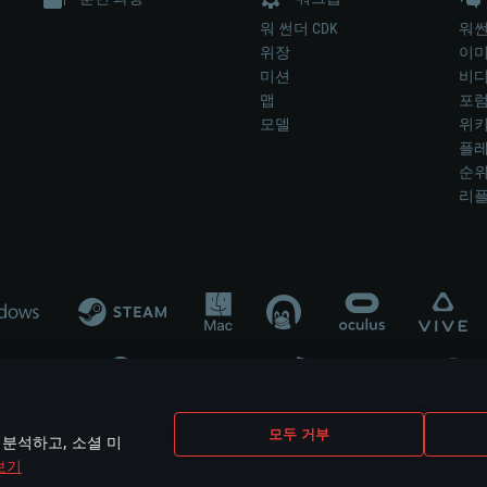
워 썬더 CDK
워썬
위장
이
미션
비
맵
포
모델
위
플레
순
리
개발 업체나 장비 제조 업체가 게임 개발 후원 또는 홍보에 참여하지 않습니
모두 거부
 분석하고, 소셜 미
mes are the property of their respective owners.
보기
개인정보 정책