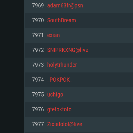
PC
7969
adam63fr@psn
7970
SouthDream
최소사양
최소사양
최소사양
7971
exian
운영체제: Windows 10 (64 bit)
운영체제: Mac OS Big Sur 11.0
운영체제: 64bit Linux 중 최신 
7972
SNIPRKXNG@live
프로세서: 2.2 GHz 듀얼코어 이
프로세서: 최소 2.2 GHz의 Core i5 
프로세서: 2.4 GHz 듀얼코어
7973
holytrhunder
원하지 않습니다)
메모리: 4GB
메모리: 4 GB
7974
_POKPOK_
메모리: 6 GB
그래픽 카드: DirectX 11 이상을
그래픽 카드: Vulkan 을 지원하
7975
uchigo
Radeon 77XX / NVIDIA GeForc
그래픽 카드: Metal 을 지원하는 Intel
이버를 지원하는 NVIDIA 660 (
7976
gtetoktoto
해상도: 720p
(Mac), 혹은 이와 비슷한 성능을
와 동급의 성능을 가지며 최신 
의 AMD/Nvidia. 최소 해상도: 72
지원하는 AMD (6개월 미만; 최
7977
Zixialolol@live
네트워크: 브로드밴드 인터넷
720p)