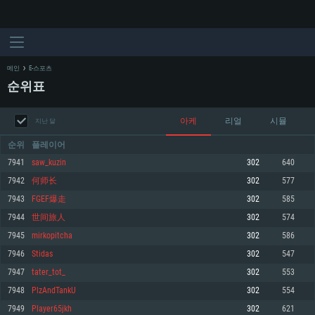
메인
E-스포츠
순위표
아케
리얼
시뮬
지난 달
순위
플레이어
7941
saw_kuzin
302
640
7942
何师长
302
577
시스템 요구사항
7943
FGEF爆走
302
585
7944
世间旅人
302
574
PC
MAC
7945
mirkopitcha
302
586
Linux
7946
Stidas
302
547
최소사양
최소사양
최소사양
7947
tater_tot_
302
553
운영체제: Windows 10 (64 bit)
운영체제: Mac OS Big Sur 11.0
운영체제: 64bit Linux 중 최신 버전
7948
PlzAndTankU
302
554
7949
Player65jkh
302
621
프로세서: 2.2 GHz 듀얼코어 이상
프로세서: 최소 2.2 GHz의 Core i5 (Intel Xeon 은 지원하지 않습니다)
프로세서: 2.4 GHz 듀얼코어