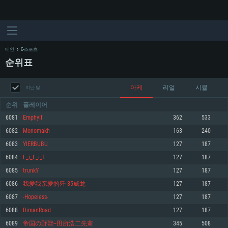
메인
E-스포츠
순위표
아케
리얼
시뮬
지난 달
순위
플레이어
6081
EmphyII
362
533
6082
Monomakh
163
240
시스템 요구사항
6083
YIERBUBU
127
187
6084
L_i_L_i_T
127
187
PC
MAC
6085
trunkY
127
187
Linux
6086
我爱我亲爱的歼-35威龙
127
187
최소사양
최소사양
최소사양
6087
-Hopeless-
127
187
운영체제: Windows 10 (64 bit)
운영체제: Mac OS Big Sur 11.0
운영체제: 64bit Linux 중 최신 버전
6088
DimanRoad
127
187
6089
帝国の野獣--田所浩二先輩
345
508
프로세서: 2.2 GHz 듀얼코어 이상
프로세서: 최소 2.2 GHz의 Core i5 (Intel Xeon 은 지원하지 않습니다)
프로세서: 2.4 GHz 듀얼코어