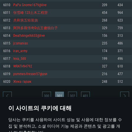
6010
PaPa Gnome1679@live
209
434
메모리: 4GB
메모리: 6 GB
메모리: 4 GB
6011
张雪峰 123土木工程营
454
964
그래픽 카드: DirectX 11 이상을 지원하는 AMD Radeon 77XX / NVIDIA
그래픽 카드: Metal 을 지원하는 Intel Iris Pro 5200 (Mac), 혹은 이와 비슷한 성
그래픽 카드: Vulkan 을 지원하고, 최신 그래픽 드라이버를 지원하는 NVIDIA
GeForce GT 660. 최소 사양 해상도: 720p
능을 가지는 Mac 버전의 AMD/Nvidia. 최소 해상도: 720p
660 (6개월 미만) 혹은 그와 동급의 성능을 가지며 최신 그래픽 드라이버를 지
6012
共和第五轻装旅
268
623
원하는 AMD (6개월 미만; 최소사양 지원 해상도 720p)
네트워크: 브로드밴드 인터넷
네트워크: 브로드밴드 인터넷
6013
阿拜多斯传奇D点王傻狼白子
329
759
네트워크: 브로드밴드 인터넷
여유 저장 공간: 22.1 GB (최소 클라이언트)
여유 저장 공간: 22.1 GB (최소 클라이언트)
6014
DeathAngel6633@live
156
313
여유 저장 공간: 22.1 GB (최소 클라이언트)
6015
jcsmaniax
235
486
권장 사양
권장 사양
권장 사양
6016
iran_army
174
371
운영체제: Windows 10/11 (64 bit)
운영체제: Mac OS Big Sur 11.0
운영체제: Ubuntu 20.04 64bit
6017
lexa_588
199
496
프로세서: Intel Core i5 또는 Ryzen 5 3600 이상
프로세서: Core i7 (Intel Xeon 은 지원하지 않습니다)
6018
WRATH94792
327
610
프로세서: Intel Core i7
메모리: 16 GB 이상
메모리: 8 GB
6019
pommes-fresser57@psn
216
477
메모리: 16 GB
그래픽 카드: DirectX 11 이상을 지원하는 Nvidia GeForce 1060, 또는 AMD RX
그래픽 카드: Metal을 지원하는 Radeon Vega II 이상
6020
Жека гараж
248
512
570 혹은 그 이상
그래픽 카드: Vulkan 을 지원하고, 최신 그래픽 드라이버를 지원하는 NVIDIA
네트워크: 브로드밴드 인터넷
1060 (6개월 미만) 혹은 그와 동급의 성능을 가지며 최신 그래픽 드라이버를
네트워크: 브로드밴드 인터넷
지원하는 AMD RX 570 (6개월 미만; 최소사양 지원 해상도 720p) 이상
여유 저장 공간: 62.2 GB (전체 클라이언트)
300
301
302
401
여유 저장 공간: 62.2 GB (전체 클라이언트)
네트워크: 브로드밴드 인터넷
이 사이트의 쿠키에 대해
여유 저장 공간: 62.2 GB (전체 클라이언트)
* 순위표는 매일 1회 갱신됩니다
당사는 쿠키를 사용하여 사이트 성능 및 사용에 대한 정보를 수
집 및 분석하고, 소셜 미디어 기능 제공과 콘텐츠 및 광고를 개