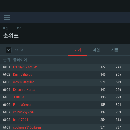
메인
E-스포츠
순위표
아케
리얼
시뮬
지난 달
순위
플레이어
6001
Franky8127@live
122
245
6002
DmitryShtepa
146
305
시스템 요구사항
6003
west1888@live
271
579
6004
Dynamic_Korea
142
256
PC
MAC
6005
JB#154
136
298
Linux
6006
FiltrakCreper
153
304
최소사양
최소사양
최소사양
6007
chinon92@live
137
269
운영체제: Windows 10 (64 bit)
운영체제: Mac OS Big Sur 11.0
운영체제: 64bit Linux 중 최신 버전
6008
bars173#1
354
813
6009
cobbrone3105@psn
374
737
프로세서: 2.2 GHz 듀얼코어 이상
프로세서: 최소 2.2 GHz의 Core i5 (Intel Xeon 은 지원하지 않습니다)
프로세서: 2.4 GHz 듀얼코어