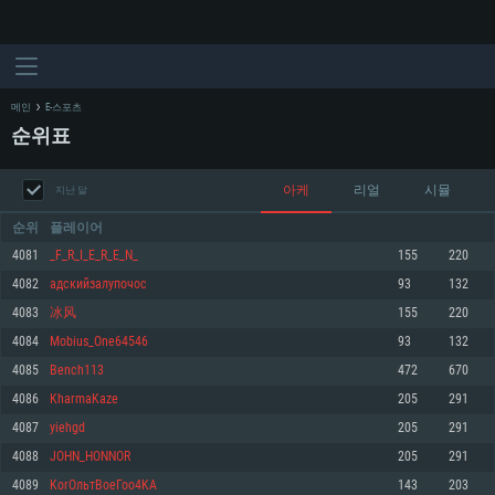
메인
E-스포츠
순위표
아케
리얼
시뮬
지난 달
순위
플레이어
4081
_F_R_I_E_R_E_N_
155
220
4082
адскийзалупочос
93
132
시스템 요구사항
4083
冰风
155
220
4084
Mobius_One64546
93
132
PC
MAC
4085
Bench113
472
670
Linux
4086
KharmaKaze
205
291
최소사양
최소사양
최소사양
4087
yiehgd
205
291
운영체제: Windows 10 (64 bit)
운영체제: Mac OS Big Sur 11.0
운영체제: 64bit Linux 중 최신 버전
4088
JOHN_HONNOR
205
291
4089
KorОльтBoeГоо4KA
143
203
프로세서: 2.2 GHz 듀얼코어 이상
프로세서: 최소 2.2 GHz의 Core i5 (Intel Xeon 은 지원하지 않습니다)
프로세서: 2.4 GHz 듀얼코어