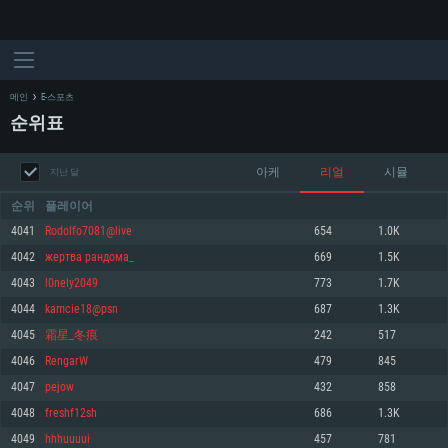
메인
E-스포츠
순위표
아케
리얼
시뮬
지난 달
순위
플레이어
4041
Rodolfo7081@live
654
1.0K
4042
жертва рандома_
669
1.5K
시스템 요구사항
4043
l0nely2049
773
1.7K
4044
kamcie18@psn
687
1.3K
PC
MAC
4045
霜星_冬痕
242
517
Linux
4046
RengarW
479
845
최소사양
최소사양
최소사양
4047
pejow
432
858
운영체제: Windows 10 (64 bit)
운영체제: Mac OS Big Sur 11.0
운영체제: 64bit Linux 중 최신 버전
4048
freshf12sh
686
1.3K
4049
hhhuuuui
457
781
프로세서: 2.2 GHz 듀얼코어 이상
프로세서: 최소 2.2 GHz의 Core i5 (Intel Xeon 은 지원하지 않습니다)
프로세서: 2.4 GHz 듀얼코어