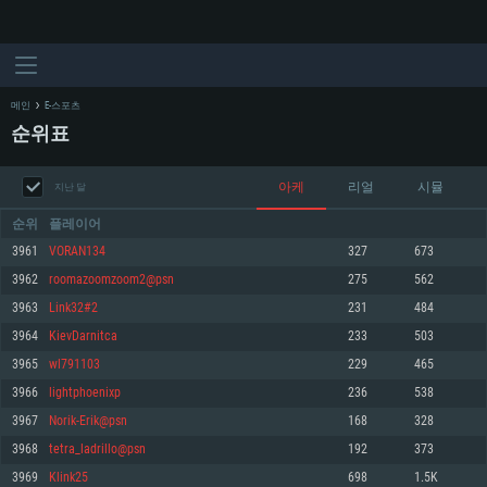
메인
E-스포츠
순위표
아케
리얼
시뮬
지난 달
순위
플레이어
3961
VORAN134
327
673
3962
roomazoomzoom2@psn
275
562
시스템 요구사항
3963
Link32#2
231
484
3964
KievDarnitca
233
503
PC
MAC
3965
wl791103
229
465
Linux
3966
lightphoenixp
236
538
최소사양
최소사양
최소사양
3967
Norik-Erik@psn
168
328
운영체제: Windows 10 (64 bit)
운영체제: Mac OS Big Sur 11.0
운영체제: 64bit Linux 중 최신 버전
3968
tetra_ladrillo@psn
192
373
3969
Klink25
698
1.5K
프로세서: 2.2 GHz 듀얼코어 이상
프로세서: 최소 2.2 GHz의 Core i5 (Intel Xeon 은 지원하지 않습니다)
프로세서: 2.4 GHz 듀얼코어