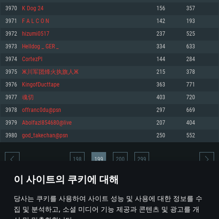
3970
K Dog 24
156
357
메모리: 4GB
메모리: 6 GB
메모리: 4 GB
3971
F A L C O N
142
193
그래픽 카드: DirectX 11 이상을 지원하는 AMD Radeon 77XX / NVIDIA
그래픽 카드: Metal 을 지원하는 Intel Iris Pro 5200 (Mac), 혹은 이와 비슷한 성
그래픽 카드: Vulkan 을 지원하고, 최신 그래픽 드라이버를 지원하는 NVIDIA
GeForce GT 660. 최소 사양 해상도: 720p
능을 가지는 Mac 버전의 AMD/Nvidia. 최소 해상도: 720p
660 (6개월 미만) 혹은 그와 동급의 성능을 가지며 최신 그래픽 드라이버를 지
3972
hizumi0517
237
525
원하는 AMD (6개월 미만; 최소사양 지원 해상도 720p)
네트워크: 브로드밴드 인터넷
네트워크: 브로드밴드 인터넷
3973
Helldog _ GER _
334
633
네트워크: 브로드밴드 인터넷
여유 저장 공간: 22.1 GB (최소 클라이언트)
여유 저장 공간: 22.1 GB (최소 클라이언트)
3974
CortezPl
144
284
여유 저장 공간: 22.1 GB (최소 클라이언트)
3975
Ж川军团烽火执旗人Ж
215
378
권장 사양
권장 사양
권장 사양
3976
KingofDucttape
363
771
운영체제: Windows 10/11 (64 bit)
운영체제: Mac OS Big Sur 11.0
운영체제: Ubuntu 20.04 64bit
3977
魂切
403
720
프로세서: Intel Core i5 또는 Ryzen 5 3600 이상
프로세서: Core i7 (Intel Xeon 은 지원하지 않습니다)
3978
offranc0du@psn
297
669
프로세서: Intel Core i7
메모리: 16 GB 이상
메모리: 8 GB
3979
Abolfazl854680@live
207
404
메모리: 16 GB
그래픽 카드: DirectX 11 이상을 지원하는 Nvidia GeForce 1060, 또는 AMD RX
그래픽 카드: Metal을 지원하는 Radeon Vega II 이상
3980
god_takechan@psn
250
552
570 혹은 그 이상
그래픽 카드: Vulkan 을 지원하고, 최신 그래픽 드라이버를 지원하는 NVIDIA
네트워크: 브로드밴드 인터넷
1060 (6개월 미만) 혹은 그와 동급의 성능을 가지며 최신 그래픽 드라이버를
네트워크: 브로드밴드 인터넷
지원하는 AMD RX 570 (6개월 미만; 최소사양 지원 해상도 720p) 이상
여유 저장 공간: 62.2 GB (전체 클라이언트)
198
199
200
299
여유 저장 공간: 62.2 GB (전체 클라이언트)
네트워크: 브로드밴드 인터넷
이 사이트의 쿠키에 대해
여유 저장 공간: 62.2 GB (전체 클라이언트)
* 순위표는 매일 1회 갱신됩니다
당사는 쿠키를 사용하여 사이트 성능 및 사용에 대한 정보를 수
집 및 분석하고, 소셜 미디어 기능 제공과 콘텐츠 및 광고를 개