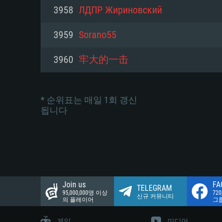
네트워크: 브로드밴드 인터넷
3958
ЛДПР Жириновский
여유 저장 공간: 22.1 GB (최소
네트워크: 브로드밴드 인터넷
여유 저장 공간: 22.1 GB (최소
3959
Sorano55
여유 저장 공간: 22.1 GB (최소
3960
牢大的一击
* 순위표는 매일 1회 갱신
됩니다
Join us
FA
TELEGRAM
95,000,000명 이상
72
신규 커뮤니티
의 플레이어
그
게임
미디어