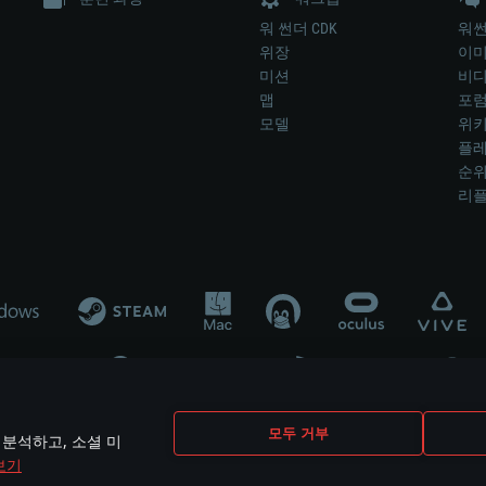
워 썬더 CDK
워썬
위장
이
미션
비
맵
포
모델
위
플레
순
리
개발 업체나 장비 제조 업체가 게임 개발 후원 또는 홍보에 참여하지 않습니
모두 거부
 분석하고, 소셜 미
mes are the property of their respective owners.
보기
개인정보 정책