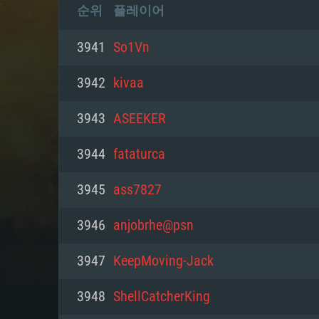
순위
플레이어
3941
So1Vn
3942
kivaa
3943
ASEEKER
3944
fataturca
3945
ass7827
3946
anjobrhe@psn
3947
KeepMoving-Jack
3948
ShellCatcherKing