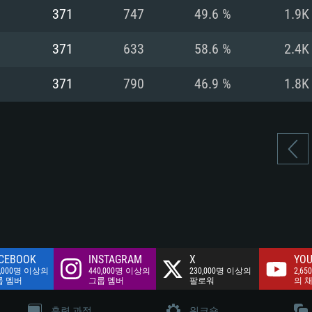
여유 저장 공간: 62
371
747
49.6 %
1.9K
 클라이언트)
여유 저장 공간: 62
네트워크: 브로드
 클라이언트)
371
633
58.6 %
2.4K
 클라이언트)
여유 저장 공간: 62
371
790
46.9 %
1.8K
CEBOOK
INSTAGRAM
X
YOU
0,000명 이상의
440,000명 이상의
230,000명 이상의
2,65
룹 멤버
그룹 멤버
팔로워
의 
훈련 과정
워크숍