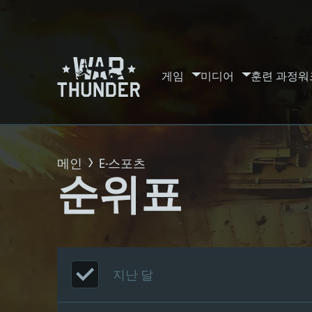
게임
미디어
훈련 과정
워
메인
E-스포츠
순위표
지난 달