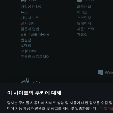
게임에 대하여
파트너십
뉴스
비디오
개발자 노트
스크린샷
군사 장비
월페이퍼
질문과 답변
사운드트랙
War Thunder Mobile
자료집
변경점
초대장
Gaijin Pass
유용한 소프트웨어
이 사이트의 쿠키에 대해
게임 에서 어떠한 현실의 무기나 차량을 묘사하는 것은 무기 
당사는 쿠키를 사용하여 사이트 성능 및 사용에 대한 정보를 수집 및
© 2011—2026 Gaijin Games Kft. All trademarks, logos and brand na
디어 기능 제공과 콘텐츠 및 광고를 개선 및 맞춤화합니다.
더 알아
이용 약관
이용 약관