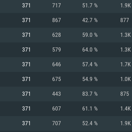
MAC
371
717
51.7 %
1.9K
371
867
42.7 %
877
권장 사양
권장 사양
권장 사양
371
628
59.0 %
1.3K
버전
운영체제: Windows 1
운영체제: Mac OS B
운영체제: Ubuntu 20
371
579
64.0 %
1.3K
상
(Intel Xeon 은 지
프로세서: Intel Co
프로세서: Core i7
프로세서: Intel Cor
371
646
57.4 %
1.7K
다)
메모리: 16 GB 이
메모리: 16 GB
371
675
54.9 %
1.0K
메모리: 8 GB
 지원하는 AMD
고, 최신 그래픽 드라
그래픽 카드: Direc
그래픽 카드: Vul
371
443
83.7 %
875
e GT 660. 최소 사양
 Iris Pro 5200
6개월 미만) 혹은 그
GeForce 1060,
그래픽 카드: Metal
이버를 지원하는 NVI
371
607
61.1 %
1.4K
 가지는 Mac 버전
그래픽 드라이버를
상
와 동급의 성능을
네트워크: 브로드
0p
소사양 지원 해상도
지원하는 AMD RX
371
707
52.4 %
1.9K
네트워크: 브로드
해상도 720p) 이상