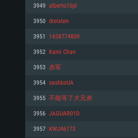
PC
3949
alberto10pl
3950
dreisten
최소사양
최소사양
최소사양
3951
1428774809
운영체제: Windows 10 (64 bit)
운영체제: Mac OS Big Sur 11.0
운영체제: 64bit Linux 중 최신 
3952
Kami Chan
프로세서: 2.2 GHz 듀얼코어 이
프로세서: 최소 2.2 GHz의 Core i5 
프로세서: 2.4 GHz 듀얼코어
3953
赤军
원하지 않습니다)
메모리: 4GB
메모리: 4 GB
3954
sashkoUA
메모리: 6 GB
그래픽 카드: DirectX 11 이상을
그래픽 카드: Vulkan 을 지원하
3955
不能等了大兄弟
Radeon 77XX / NVIDIA GeForc
그래픽 카드: Metal 을 지원하는 Intel
이버를 지원하는 NVIDIA 660 (
3956
JAGUAR01D
해상도: 720p
(Mac), 혹은 이와 비슷한 성능을
와 동급의 성능을 가지며 최신 
의 AMD/Nvidia. 최소 해상도: 72
지원하는 AMD (6개월 미만; 최
3957
KWJ46173
네트워크: 브로드밴드 인터넷
720p)