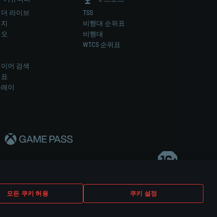
더 라이브
TSS
미지
비행대 순위표
디오
비행대
럼
WTCS 순위표
키
이어 검색
위표
플레이
다..
모든 쿠키 허용
쿠키 설정
쿠키 설정
고객 지원