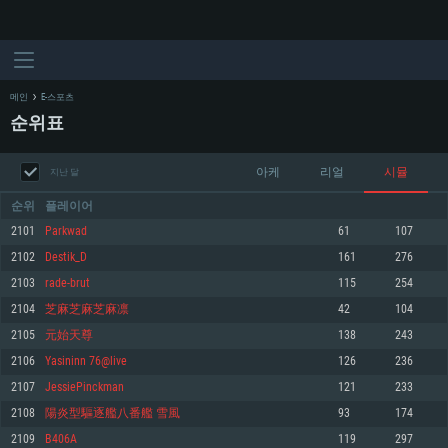
메인
E-스포츠
순위표
아케
리얼
시뮬
지난 달
순위
플레이어
2101
Parkwad
61
107
2102
Destik_D
161
276
시스템 요구사항
2103
rade-brut
115
254
2104
芝麻芝麻芝麻凛
42
104
PC
MAC
2105
元始天尊
138
243
Linux
2106
Yasininn 76@live
126
236
최소사양
최소사양
최소사양
2107
JessiePinckman
121
233
운영체제: Windows 10 (64 bit)
운영체제: Mac OS Big Sur 11.0
운영체제: 64bit Linux 중 최신 버전
2108
陽炎型驅逐艦八番艦 雪風
93
174
2109
B406A
119
297
프로세서: 2.2 GHz 듀얼코어 이상
프로세서: 최소 2.2 GHz의 Core i5 (Intel Xeon 은 지원하지 않습니다)
프로세서: 2.4 GHz 듀얼코어