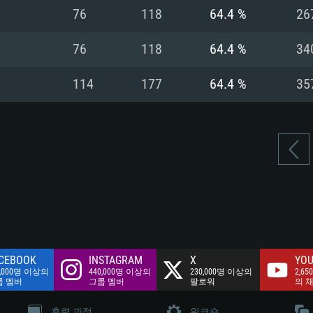
여유 저장 공간: 62
76
118
64.4 %
26
 클라이언트)
여유 저장 공간: 62
네트워크: 브로드
 클라이언트)
76
118
64.4 %
34
 클라이언트)
여유 저장 공간: 62
114
177
64.4 %
35
CEBOOK
INSTAGRAM
X
YOU
0,000명 이상의
440,000명 이상의
230,000명 이상의
2,65
룹 멤버
그룹 멤버
팔로워
의 
훈련 과정
워크숍