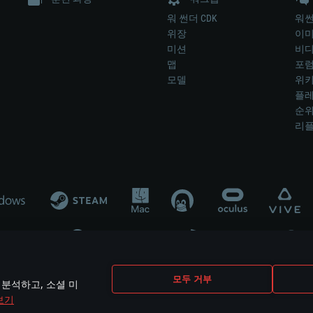
워 썬더 CDK
워썬
위장
이
미션
비
맵
포
모델
위
플레
순
리
개발 업체나 장비 제조 업체가 게임 개발 후원 또는 홍보에 참여하지 않습니
모두 거부
 분석하고, 소셜 미
mes are the property of their respective owners.
보기
개인정보 정책