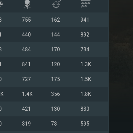
8
755
162
941
1
440
144
892
8
484
170
734
1
841
120
1.3K
0
727
175
1.5K
8K
1.4K
356
1.8K
항
0
421
130
830
0
319
73
595