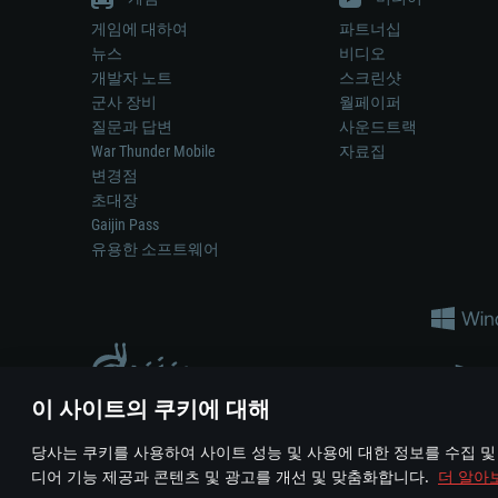
게임에 대하여
파트너십
뉴스
비디오
개발자 노트
스크린샷
군사 장비
월페이퍼
질문과 답변
사운드트랙
War Thunder Mobile
자료집
변경점
초대장
Gaijin Pass
유용한 소프트웨어
이 사이트의 쿠키에 대해
게임 에서 어떠한 현실의 무기나 차량을 묘사하는 것은 무기 
당사는 쿠키를 사용하여 사이트 성능 및 사용에 대한 정보를 수집 및
© 2011—2026 Gaijin Games Kft. All trademarks, logos and brand na
디어 기능 제공과 콘텐츠 및 광고를 개선 및 맞춤화합니다.
더 알아
이용 약관
이용 약관