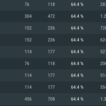
MAC
76
118
64.4 %
28
304
472
64.4 %
1.
권장 사양
권장 사양
권장 사양
152
236
64.4 %
72
버전
운영체제: Windows 1
운영체제: Mac OS B
운영체제: Ubuntu 20
152
236
64.4 %
62
상
(Intel Xeon 은 지
프로세서: Intel Co
프로세서: Core i7
프로세서: Intel Cor
114
177
64.4 %
52
다)
메모리: 16 GB 이
메모리: 16 GB
76
118
64.4 %
20
메모리: 8 GB
 지원하는 AMD
고, 최신 그래픽 드라
그래픽 카드: Direc
그래픽 카드: Vul
114
177
64.4 %
51
e GT 660. 최소 사양
 Iris Pro 5200
6개월 미만) 혹은 그
GeForce 1060,
그래픽 카드: Metal
이버를 지원하는 NVI
114
177
64.4 %
55
 가지는 Mac 버전
그래픽 드라이버를
상
와 동급의 성능을
네트워크: 브로드
0p
소사양 지원 해상도
지원하는 AMD RX
456
708
64.4 %
1.
네트워크: 브로드
해상도 720p) 이상