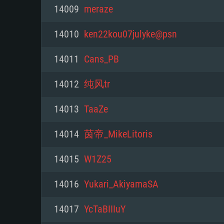
PC
14009
meraze
14010
ken22kou07julyke@psn
최소사양
최소사양
최소사양
14011
Cans_PB
운영체제: Windows 10 (64 bit)
운영체제: Mac OS Big Sur 11.0
운영체제: 64bit Linux 중 최신 
14012
纯风tr
프로세서: 2.2 GHz 듀얼코어 이
프로세서: 최소 2.2 GHz의 Core i5 
프로세서: 2.4 GHz 듀얼코어
14013
TaaZe
원하지 않습니다)
메모리: 4GB
메모리: 4 GB
14014
茵帝_MikeLitoris
메모리: 6 GB
그래픽 카드: DirectX 11 이상을
그래픽 카드: Vulkan 을 지원하
14015
W1Z25
Radeon 77XX / NVIDIA GeForc
그래픽 카드: Metal 을 지원하는 Intel
이버를 지원하는 NVIDIA 660 (
14016
Yukari_AkiyamaSA
해상도: 720p
(Mac), 혹은 이와 비슷한 성능을
와 동급의 성능을 가지며 최신 
의 AMD/Nvidia. 최소 해상도: 72
지원하는 AMD (6개월 미만; 최
14017
YcTaBIIIuY
네트워크: 브로드밴드 인터넷
720p)