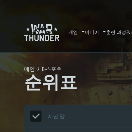
게임
미디어
훈련 과정
워
메인
E-스포츠
순위표
지난 달