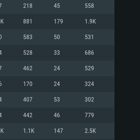
Linux
7
218
45
558
2K
881
179
1.9K
0
583
50
531
0/11 (64 bit)
ig Sur 11.0
.04 64bit
4
528
33
686
re i5 또는 Ryzen 5 3600 이상
 (Intel Xeon 은 지원하지 않습니
e i7
7
462
24
529
상
6
170
24
324
tX 11 이상을 지원하는 Nvidia
kan 을 지원하고, 최신 그래픽 드라
4
407
53
302
 또는 AMD RX 570 혹은 그 이상
을 지원하는 Radeon Vega II 이
DIA 1060 (6개월 미만) 혹은 그
4
442
46
779
 가지며 최신 그래픽 드라이버를
밴드 인터넷
 570 (6개월 미만; 최소사양 지원
3K
1.1K
147
2.5K
밴드 인터넷