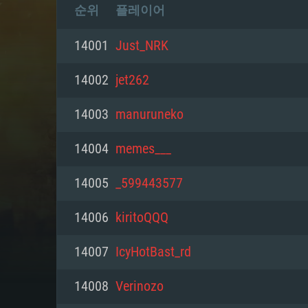
순위
플레이어
14001
Just_NRK
14002
jet262
14003
manuruneko
14004
memes___
14005
_599443577
14006
kiritoQQQ
14007
IcyHotBast_rd
14008
Verinozo