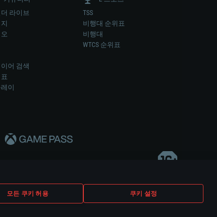
더 라이브
TSS
미지
비행대 순위표
디오
비행대
럼
WTCS 순위표
키
이어 검색
위표
플레이
다..
모든 쿠키 허용
쿠키 설정
쿠키 설정
고객 지원