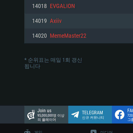
네트워크: 브로드밴드 인터넷
14018
EVGALION
여유 저장 공간: 22.1 GB (최소
네트워크: 브로드밴드 인터넷
여유 저장 공간: 22.1 GB (최소
14019
Axiiv
여유 저장 공간: 22.1 GB (최소
14020
MemeMaster22
* 순위표는 매일 1회 갱신
됩니다
Join us
FA
TELEGRAM
95,000,000명 이상
72
신규 커뮤니티
의 플레이어
그
게임
미디어