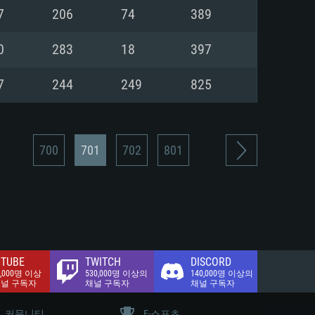
.2 GB (전체 클라이언트)
7
206
74
389
.2 GB (전체 클라이언트)
밴드 인터넷
0
283
18
397
.2 GB (전체 클라이언트)
7
244
249
825
700
701
702
801
TUBE
TWITCH
DISCORD
0,000명 이상
530,000명 이상의
140,000명 이상의
채널 구독자
채널 구독자
채널 구독자
커뮤니티
E-스포츠