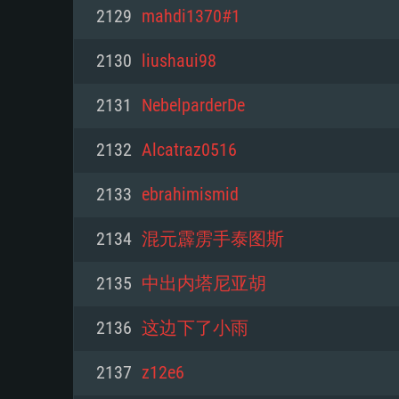
PC
2129
mahdi1370#1
2130
liushaui98
최소사양
최소사양
최소사양
2131
NebelparderDe
운영체제: Windows 10 (64 bit)
운영체제: Mac OS Big Sur 11.0
운영체제: 64bit Linux 중 최신 
2132
Alcatraz0516
프로세서: 2.2 GHz 듀얼코어 이
프로세서: 최소 2.2 GHz의 Core i5 
프로세서: 2.4 GHz 듀얼코어
2133
ebrahimismid
원하지 않습니다)
메모리: 4GB
메모리: 4 GB
2134
混元霹雳手泰图斯
메모리: 6 GB
그래픽 카드: DirectX 11 이상을
그래픽 카드: Vulkan 을 지원하
2135
中出内塔尼亚胡
Radeon 77XX / NVIDIA GeForc
그래픽 카드: Metal 을 지원하는 Intel
이버를 지원하는 NVIDIA 660 (
2136
这边下了小雨
해상도: 720p
(Mac), 혹은 이와 비슷한 성능을
와 동급의 성능을 가지며 최신 
의 AMD/Nvidia. 최소 해상도: 72
지원하는 AMD (6개월 미만; 최
2137
z12e6
네트워크: 브로드밴드 인터넷
720p)