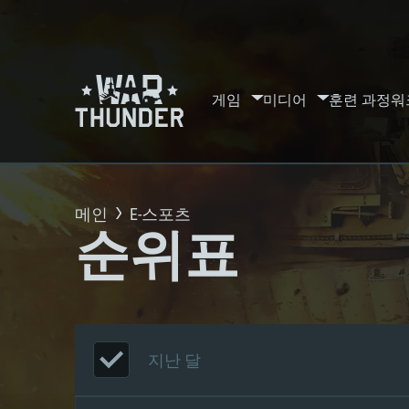
게임
미디어
훈련 과정
워
메인
E-스포츠
순위표
지난 달