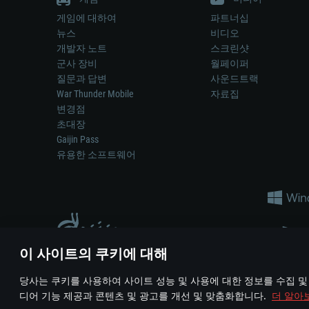
게임에 대하여
파트너십
뉴스
비디오
개발자 노트
스크린샷
군사 장비
월페이퍼
질문과 답변
사운드트랙
War Thunder Mobile
자료집
변경점
초대장
Gaijin Pass
유용한 소프트웨어
이 사이트의 쿠키에 대해
게임 에서 어떠한 현실의 무기나 차량을 묘사하는 것은 무기 
당사는 쿠키를 사용하여 사이트 성능 및 사용에 대한 정보를 수집 및
© 2011—2026 Gaijin Games Kft. All trademarks, logos and brand na
디어 기능 제공과 콘텐츠 및 광고를 개선 및 맞춤화합니다.
더 알아
이용 약관
이용 약관