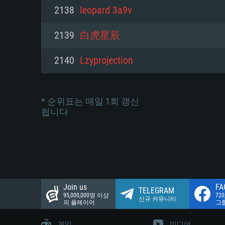
네트워크: 브로드밴드 인터넷
2138
leopard 3a9v
여유 저장 공간: 22.1 GB (최소
네트워크: 브로드밴드 인터넷
여유 저장 공간: 22.1 GB (최소
2139
白虎星辰
여유 저장 공간: 22.1 GB (최소
2140
Lzyprojection
* 순위표는 매일 1회 갱신
됩니다
Join us
FA
TELEGRAM
95,000,000명 이상
72
신규 커뮤니티
의 플레이어
그
게임
미디어