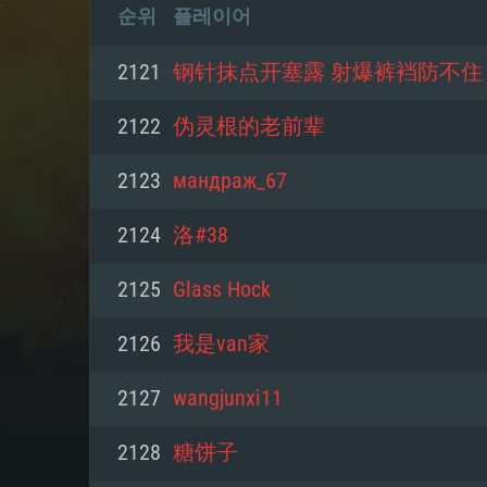
순위
플레이어
2121
钢针抹点开塞露 射爆裤裆防不住
2122
伪灵根的老前辈
2123
мандраж_67
2124
洛#38
2125
Glass Hock
2126
我是van家
2127
wangjunxi11
2128
糖饼子