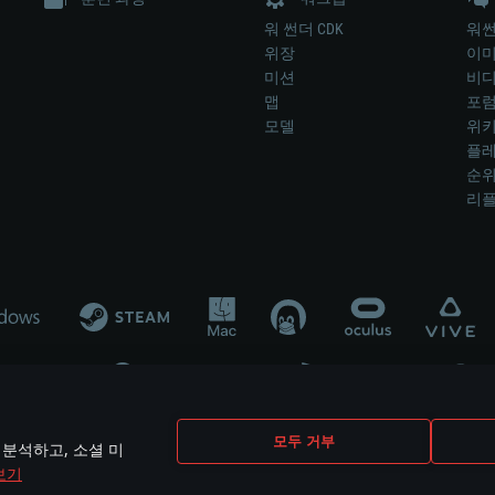
워 썬더 CDK
워썬
위장
이
미션
비
맵
포
모델
위
플레
순
리
개발 업체나 장비 제조 업체가 게임 개발 후원 또는 홍보에 참여하지 않습니
모두 거부
 분석하고, 소셜 미
mes are the property of their respective owners.
보기
개인정보 정책