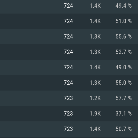
MAC
724
1.4K
49.4 %
724
1.4K
51.0 %
권장 사양
권장 사양
권장 사양
724
1.3K
55.6 %
버전
운영체제: Windows 1
운영체제: Mac OS B
운영체제: Ubuntu 20
724
1.3K
52.7 %
상
(Intel Xeon 은 지
프로세서: Intel Co
프로세서: Core i7
프로세서: Intel Cor
724
1.4K
49.0 %
다)
메모리: 16 GB 이
메모리: 16 GB
724
1.3K
55.0 %
메모리: 8 GB
 지원하는 AMD
고, 최신 그래픽 드라
그래픽 카드: Direc
그래픽 카드: Vul
723
1.2K
57.7 %
e GT 660. 최소 사양
 Iris Pro 5200
6개월 미만) 혹은 그
GeForce 1060,
그래픽 카드: Metal
이버를 지원하는 NVI
723
1.9K
37.1 %
 가지는 Mac 버전
그래픽 드라이버를
상
와 동급의 성능을
네트워크: 브로드
0p
소사양 지원 해상도
지원하는 AMD RX
723
1.4K
50.7 %
네트워크: 브로드
해상도 720p) 이상