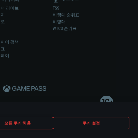
더 라이브
TSS
미지
비행대 순위표
디오
비행대
럼
WTCS 순위표
키
이어 검색
위표
플레이
다..
모든 쿠키 허용
쿠키 설정
쿠키 설정
고객 지원