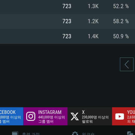
여유 저장 공간: 62
723
1.3K
52.2 %
 클라이언트)
여유 저장 공간: 62
네트워크: 브로드
 클라이언트)
723
1.2K
58.2 %
 클라이언트)
여유 저장 공간: 62
723
1.4K
50.9 %
CEBOOK
INSTAGRAM
X
YOU
0,000명 이상의
440,000명 이상의
230,000명 이상의
2,65
룹 멤버
그룹 멤버
팔로워
의 
훈련 과정
워크숍