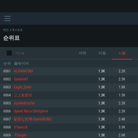
메인
E-스포츠
순위표
아케
리얼
시뮬
지난 달
순위
플레이어
6061
ALIHAN15RU
1.3K
2.2K
6062
System87
1.3K
2.5K
시스템 요구사항
6063
Eagle_Eater
1.3K
1.8K
6064
三上烩梨衣
1.3K
1.5K
PC
MAC
6065
jojodestructer
1.3K
2.2K
Linux
6066
Speed Racer5003@live
1.3K
2.2K
최소사양
최소사양
최소사양
6067
叡智な哲導-DanielBUBU
1.3K
2.4K
운영체제: Windows 10 (64 bit)
운영체제: Mac OS Big Sur 11.0
운영체제: 64bit Linux 중 최신 버전
6068
XTsanciX
1.3K
3.3K
6069
-Plunger-
1.3K
2.6K
프로세서: 2.2 GHz 듀얼코어 이상
프로세서: 최소 2.2 GHz의 Core i5 (Intel Xeon 은 지원하지 않습니다)
프로세서: 2.4 GHz 듀얼코어