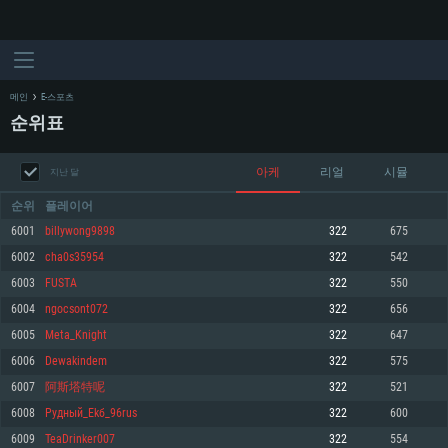
메인
E-스포츠
순위표
아케
리얼
시뮬
지난 달
순위
플레이어
6001
billywong9898
322
675
6002
cha0s35954
322
542
시스템 요구사항
6003
FUSTA
322
550
6004
ngocsont072
322
656
PC
MAC
6005
Meta_Knight
322
647
Linux
6006
Dewakindem
322
575
최소사양
최소사양
최소사양
6007
阿斯塔特呢
322
521
운영체제: Windows 10 (64 bit)
운영체제: Mac OS Big Sur 11.0
운영체제: 64bit Linux 중 최신 버전
6008
Рудный_Ekб_96rus
322
600
6009
TeaDrinker007
322
554
프로세서: 2.2 GHz 듀얼코어 이상
프로세서: 최소 2.2 GHz의 Core i5 (Intel Xeon 은 지원하지 않습니다)
프로세서: 2.4 GHz 듀얼코어