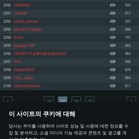
2090
554820464
439
935
메모리: 4GB
메모리: 6 GB
메모리: 4 GB
2091
Charli68
439
917
그래픽 카드: DirectX 11 이상을 지원하는 AMD Radeon 77XX / NVIDIA
그래픽 카드: Metal 을 지원하는 Intel Iris Pro 5200 (Mac), 혹은 이와 비슷한 성
그래픽 카드: Vulkan 을 지원하고, 최신 그래픽 드라이버를 지원하는 NVIDIA
GeForce GT 660. 최소 사양 해상도: 720p
능을 가지는 Mac 버전의 AMD/Nvidia. 최소 해상도: 720p
660 (6개월 미만) 혹은 그와 동급의 성능을 가지며 최신 그래픽 드라이버를 지
2092
joshua_wascom
439
537
원하는 AMD (6개월 미만; 최소사양 지원 해상도 720p)
네트워크: 브로드밴드 인터넷
네트워크: 브로드밴드 인터넷
2093
Mac6661976@psn
439
908
네트워크: 브로드밴드 인터넷
여유 저장 공간: 22.1 GB (최소 클라이언트)
여유 저장 공간: 22.1 GB (최소 클라이언트)
2094
Копис
439
791
여유 저장 공간: 22.1 GB (최소 클라이언트)
2095
guguguji7738
439
682
권장 사양
권장 사양
권장 사양
2096
清纯厨子不会梦到胶合板的S400
438
964
운영체제: Windows 10/11 (64 bit)
운영체제: Mac OS Big Sur 11.0
운영체제: Ubuntu 20.04 64bit
2097
lUCIx
438
900
프로세서: Intel Core i5 또는 Ryzen 5 3600 이상
프로세서: Core i7 (Intel Xeon 은 지원하지 않습니다)
2098
Markgraf0927
438
878
프로세서: Intel Core i7
메모리: 16 GB 이상
메모리: 8 GB
2099
Pilot__ugzpn
438
864
메모리: 16 GB
그래픽 카드: DirectX 11 이상을 지원하는 Nvidia GeForce 1060, 또는 AMD RX
그래픽 카드: Metal을 지원하는 Radeon Vega II 이상
2100
Islam-Submission
438
811
570 혹은 그 이상
그래픽 카드: Vulkan 을 지원하고, 최신 그래픽 드라이버를 지원하는 NVIDIA
네트워크: 브로드밴드 인터넷
1060 (6개월 미만) 혹은 그와 동급의 성능을 가지며 최신 그래픽 드라이버를
네트워크: 브로드밴드 인터넷
지원하는 AMD RX 570 (6개월 미만; 최소사양 지원 해상도 720p) 이상
여유 저장 공간: 62.2 GB (전체 클라이언트)
104
105
106
205
여유 저장 공간: 62.2 GB (전체 클라이언트)
네트워크: 브로드밴드 인터넷
이 사이트의 쿠키에 대해
여유 저장 공간: 62.2 GB (전체 클라이언트)
* 순위표는 매일 1회 갱신됩니다
당사는 쿠키를 사용하여 사이트 성능 및 사용에 대한 정보를 수
집 및 분석하고, 소셜 미디어 기능 제공과 콘텐츠 및 광고를 개