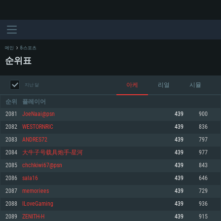
메인
E-스포츠
순위표
아케
리얼
시뮬
지난 달
순위
플레이어
2081
JoeNaai@psn
439
900
2082
WESTORNRIC
439
836
시스템 요구사항
2083
ANDRES72
439
797
2084
大牛子号载具炮手-星河
439
977
PC
MAC
2085
chchkiwi67@psn
439
843
Linux
2086
sala16
439
646
최소사양
최소사양
최소사양
2087
memoriees
439
729
운영체제: Windows 10 (64 bit)
운영체제: Mac OS Big Sur 11.0
운영체제: 64bit Linux 중 최신 버전
2088
ILoveGaming
439
936
2089
ZENITH-H
439
915
프로세서: 2.2 GHz 듀얼코어 이상
프로세서: 최소 2.2 GHz의 Core i5 (Intel Xeon 은 지원하지 않습니다)
프로세서: 2.4 GHz 듀얼코어