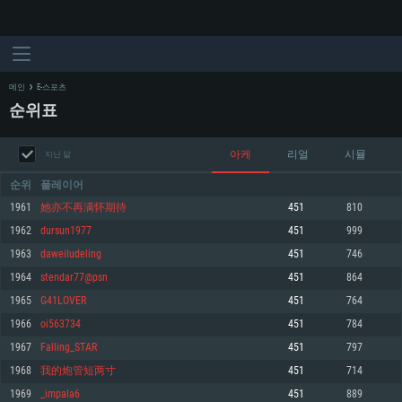
메인
E-스포츠
순위표
아케
리얼
시뮬
지난 달
순위
플레이어
1961
她亦不再满怀期待
451
810
1962
dursun1977
451
999
시스템 요구사항
1963
daweiludeling
451
746
1964
stendar77@psn
451
864
PC
MAC
1965
G41LOVER
451
764
Linux
1966
oi563734
451
784
최소사양
최소사양
최소사양
1967
Falling_STAR
451
797
운영체제: Windows 10 (64 bit)
운영체제: Mac OS Big Sur 11.0
운영체제: 64bit Linux 중 최신 버전
1968
我的炮管短两寸
451
714
1969
_impala6
451
889
프로세서: 2.2 GHz 듀얼코어 이상
프로세서: 최소 2.2 GHz의 Core i5 (Intel Xeon 은 지원하지 않습니다)
프로세서: 2.4 GHz 듀얼코어