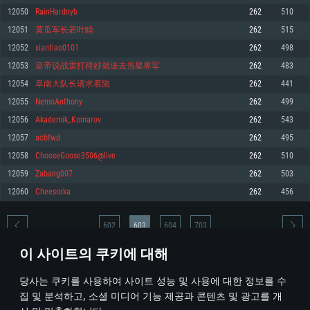
12050
RainHardnyb
262
510
메모리: 4GB
메모리: 6 GB
메모리: 4 GB
12051
黄瓜车长若叶睦
262
515
그래픽 카드: DirectX 11 이상을 지원하는 AMD Radeon 77XX / NVIDIA
그래픽 카드: Metal 을 지원하는 Intel Iris Pro 5200 (Mac), 혹은 이와 비슷한 성
그래픽 카드: Vulkan 을 지원하고, 최신 그래픽 드라이버를 지원하는 NVIDIA
GeForce GT 660. 최소 사양 해상도: 720p
능을 가지는 Mac 버전의 AMD/Nvidia. 최소 해상도: 720p
660 (6개월 미만) 혹은 그와 동급의 성능을 가지며 최신 그래픽 드라이버를 지
12052
xiantiao0101
262
498
원하는 AMD (6개월 미만; 최소사양 지원 해상도 720p)
네트워크: 브로드밴드 인터넷
네트워크: 브로드밴드 인터넷
12053
皇帝说战雷打得好就送去当星界军
262
483
네트워크: 브로드밴드 인터넷
여유 저장 공간: 22.1 GB (최소 클라이언트)
여유 저장 공간: 22.1 GB (최소 클라이언트)
12054
阜南大队长请求着陆
262
441
여유 저장 공간: 22.1 GB (최소 클라이언트)
12055
NemoAnthony
262
499
권장 사양
권장 사양
권장 사양
12056
Akademik_Komarov
262
543
운영체제: Windows 10/11 (64 bit)
운영체제: Mac OS Big Sur 11.0
운영체제: Ubuntu 20.04 64bit
12057
acbfwd
262
495
프로세서: Intel Core i5 또는 Ryzen 5 3600 이상
프로세서: Core i7 (Intel Xeon 은 지원하지 않습니다)
12058
ChooseGoose3506@live
262
510
프로세서: Intel Core i7
메모리: 16 GB 이상
메모리: 8 GB
12059
Zabang007
262
503
메모리: 16 GB
그래픽 카드: DirectX 11 이상을 지원하는 Nvidia GeForce 1060, 또는 AMD RX
그래픽 카드: Metal을 지원하는 Radeon Vega II 이상
12060
Cheesorka
262
456
570 혹은 그 이상
그래픽 카드: Vulkan 을 지원하고, 최신 그래픽 드라이버를 지원하는 NVIDIA
네트워크: 브로드밴드 인터넷
1060 (6개월 미만) 혹은 그와 동급의 성능을 가지며 최신 그래픽 드라이버를
네트워크: 브로드밴드 인터넷
지원하는 AMD RX 570 (6개월 미만; 최소사양 지원 해상도 720p) 이상
여유 저장 공간: 62.2 GB (전체 클라이언트)
602
603
604
703
여유 저장 공간: 62.2 GB (전체 클라이언트)
네트워크: 브로드밴드 인터넷
이 사이트의 쿠키에 대해
여유 저장 공간: 62.2 GB (전체 클라이언트)
* 순위표는 매일 1회 갱신됩니다
당사는 쿠키를 사용하여 사이트 성능 및 사용에 대한 정보를 수
집 및 분석하고, 소셜 미디어 기능 제공과 콘텐츠 및 광고를 개