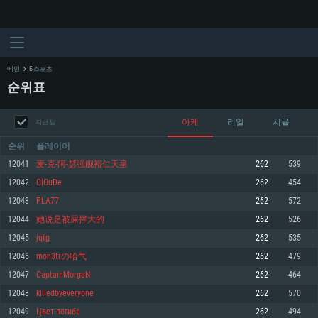
메인
E-스포츠
순위표
아케
리얼
시뮬
지난 달
순위
플레이어
12041
麦-克-阿-瑟强舰裕仁天皇
262
539
12042
ClOuDe
262
454
시스템 요구사항
12043
PLA77
262
572
12044
她说是被屎撑大的
262
526
PC
MAC
12045
jqtg
262
535
Linux
12046
mon3trの哈气
262
479
최소사양
최소사양
최소사양
12047
CaptainMorgaN
262
464
운영체제: Windows 10 (64 bit)
운영체제: Mac OS Big Sur 11.0
운영체제: 64bit Linux 중 최신 버전
12048
killedbyeveryone
262
570
12049
Цвет погиба
262
494
프로세서: 2.2 GHz 듀얼코어 이상
프로세서: 최소 2.2 GHz의 Core i5 (Intel Xeon 은 지원하지 않습니다)
프로세서: 2.4 GHz 듀얼코어