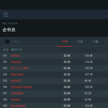
메인
E-스포츠
순위표
아케
리얼
시뮬
지난 달
순위
플레이어
101
kotekos
53.4K
104.4K
102
Kaban26
53.3K
116.2K
시스템 요구사항
103
W_I_L_L_Y_669
53.3K
100.9K
104
Boernstein
53.2K
107.7K
PC
MAC
105
molfar72
53.2K
88.6K
Linux
106
Dirtnap2013@psn
53.0K
106.5K
최소사양
최소사양
최소사양
107
ClausNado
53.0K
95.2K
운영체제: Windows 10 (64 bit)
운영체제: Mac OS Big Sur 11.0
운영체제: 64bit Linux 중 최신 버전
108
TeodorE
52.9K
63.9K
109
jauraitapeau
52.9K
103.9K
프로세서: 2.2 GHz 듀얼코어 이상
프로세서: 최소 2.2 GHz의 Core i5 (Intel Xeon 은 지원하지 않습니다)
프로세서: 2.4 GHz 듀얼코어