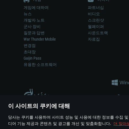
게임에 대하여
파트너십
뉴스
비디오
개발자 노트
스크린샷
군사 장비
월페이퍼
질문과 답변
사운드트랙
War Thunder Mobile
자료집
변경점
초대장
Gaijin Pass
유용한 소프트웨어
이 사이트의 쿠키에 대해
게임 에서 어떠한 현실의 무기나 차량을 묘사하는 것은 무기 
당사는 쿠키를 사용하여 사이트 성능 및 사용에 대한 정보를 수집 및
© 2011—2026 Gaijin Games Kft. All trademarks, logos and brand na
디어 기능 제공과 콘텐츠 및 광고를 개선 및 맞춤화합니다.
더 알아
이용 약관
이용 약관