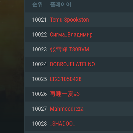
순위
플레이어
10021
Temu Spookston
10022
Сигма_Владимир
10023
张雪峰 T80BVM
10024
DOBROJELATELNO
10025
LT231050428
10026
再睡一夏#3
10027
Mahmoodreza
10028
_SHADOO_