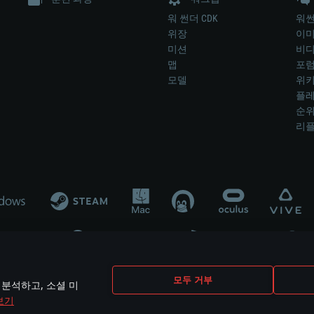
워 썬더 CDK
워썬
위장
이
미션
비
맵
포
모델
위
플레
순
리
개발 업체나 장비 제조 업체가 게임 개발 후원 또는 홍보에 참여하지 않습니
모두 거부
 분석하고, 소셜 미
mes are the property of their respective owners.
보기
개인정보 정책