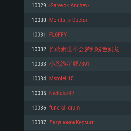
PC
10029
-Sarevok Anchev-
10030
Mon3tr_s Doctor
최소사양
최소사양
최소사양
10031
FL0FFY
운영체제: Windows 10 (64 bit)
운영체제: Mac OS Big Sur 11.0
운영체제: 64bit Linux 중 최신 
10032
长崎素世不会梦到粉色奶龙
프로세서: 2.2 GHz 듀얼코어 이
프로세서: 최소 2.2 GHz의 Core i5 
프로세서: 2.4 GHz 듀얼코어
10033
小鸟游星野7891
원하지 않습니다)
메모리: 4GB
메모리: 4 GB
10034
Msroleli15
메모리: 6 GB
그래픽 카드: DirectX 11 이상을
그래픽 카드: Vulkan 을 지원하
10035
Nicholat47
Radeon 77XX / NVIDIA GeForc
그래픽 카드: Metal 을 지원하는 Intel
이버를 지원하는 NVIDIA 660 (
10036
funeral_drum
해상도: 720p
(Mac), 혹은 이와 비슷한 성능을
와 동급의 성능을 가지며 최신 
의 AMD/Nvidia. 최소 해상도: 72
지원하는 AMD (6개월 미만; 최
10037
ЛягушонокКермит
네트워크: 브로드밴드 인터넷
720p)