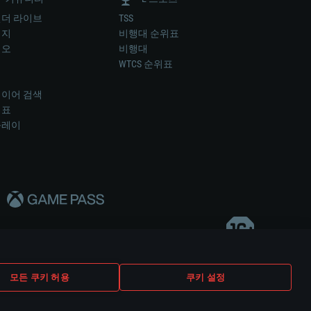
더 라이브
TSS
미지
비행대 순위표
디오
비행대
럼
WTCS 순위표
키
이어 검색
위표
플레이
다..
모든 쿠키 허용
쿠키 설정
쿠키 설정
고객 지원