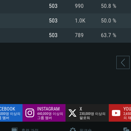
여유 저장 공간: 62
503
990
50.8 %
 클라이언트)
여유 저장 공간: 62
네트워크: 브로드
 클라이언트)
503
1.0K
50.0 %
 클라이언트)
여유 저장 공간: 62
503
789
63.7 %
CEBOOK
INSTAGRAM
X
YOU
0,000명 이상의
440,000명 이상의
230,000명 이상의
2,65
룹 멤버
그룹 멤버
팔로워
의 
훈련 과정
워크숍