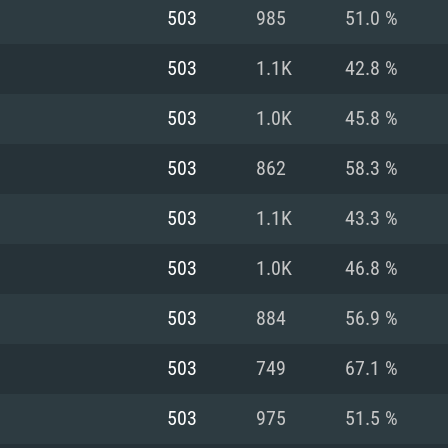
MAC
503
985
51.0 %
503
1.1K
42.8 %
권장 사양
권장 사양
권장 사양
503
1.0K
45.8 %
버전
운영체제: Windows 1
운영체제: Mac OS B
운영체제: Ubuntu 20
503
862
58.3 %
상
(Intel Xeon 은 지
프로세서: Intel Co
프로세서: Core i7
프로세서: Intel Cor
503
1.1K
43.3 %
다)
메모리: 16 GB 이
메모리: 16 GB
503
1.0K
46.8 %
메모리: 8 GB
 지원하는 AMD
고, 최신 그래픽 드라
그래픽 카드: Direc
그래픽 카드: Vul
503
884
56.9 %
e GT 660. 최소 사양
 Iris Pro 5200
6개월 미만) 혹은 그
GeForce 1060,
그래픽 카드: Metal
이버를 지원하는 NVI
503
749
67.1 %
 가지는 Mac 버전
그래픽 드라이버를
상
와 동급의 성능을
네트워크: 브로드
0p
소사양 지원 해상도
지원하는 AMD RX
503
975
51.5 %
네트워크: 브로드
해상도 720p) 이상