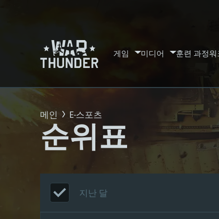
게임
미디어
훈련 과정
워
메인
E-스포츠
순위표
지난 달