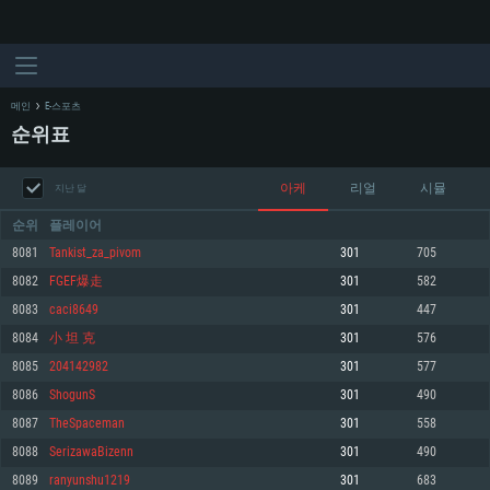
메인
E-스포츠
순위표
아케
리얼
시뮬
지난 달
순위
플레이어
8081
Tankist_za_pivom
301
705
8082
FGEF爆走
301
582
시스템 요구사항
8083
caci8649
301
447
8084
小 坦 克
301
576
PC
MAC
8085
204142982
301
577
Linux
8086
ShogunS
301
490
최소사양
최소사양
최소사양
8087
TheSpaceman
301
558
운영체제: Windows 10 (64 bit)
운영체제: Mac OS Big Sur 11.0
운영체제: 64bit Linux 중 최신 버전
8088
SerizawaBizenn
301
490
8089
ranyunshu1219
301
683
프로세서: 2.2 GHz 듀얼코어 이상
프로세서: 최소 2.2 GHz의 Core i5 (Intel Xeon 은 지원하지 않습니다)
프로세서: 2.4 GHz 듀얼코어