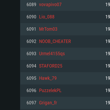
PC
6089
vovapivo07
19
6090
Lio_088
19
최소사양
최소사양
최소사양
6091
MrTom03
19
운영체제: Windows 10 (64 bit)
운영체제: Mac OS Big Sur 11.0
운영체제: 64bit Linux 중 최신 
6092
NOOB_CHEATER
19
프로세서: 2.2 GHz 듀얼코어 이
프로세서: 최소 2.2 GHz의 Core i5 
프로세서: 2.4 GHz 듀얼코어
6093
Urmel4155qs
19
원하지 않습니다)
메모리: 4GB
메모리: 4 GB
6094
STAFORD25
19
메모리: 6 GB
그래픽 카드: DirectX 11 이상을
그래픽 카드: Vulkan 을 지원하
6095
Hawk_79
19
Radeon 77XX / NVIDIA GeForc
그래픽 카드: Metal 을 지원하는 Intel
이버를 지원하는 NVIDIA 660 (
6096
PuzzelekPL
19
해상도: 720p
(Mac), 혹은 이와 비슷한 성능을
와 동급의 성능을 가지며 최신 
의 AMD/Nvidia. 최소 해상도: 72
지원하는 AMD (6개월 미만; 최
6097
Grigan_fr
19
네트워크: 브로드밴드 인터넷
720p)