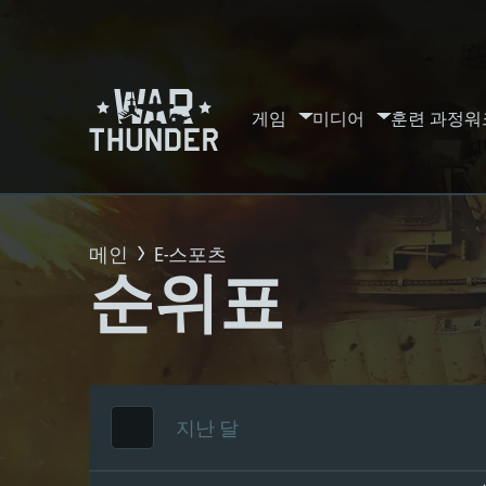
게임
미디어
훈련 과정
워
메인
E-스포츠
순위표
지난 달