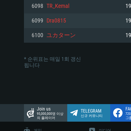
네트워크: 브로드밴드 인터넷
6098
TR_Kemal
19
여유 저장 공간: 22.1 GB (최소
네트워크: 브로드밴드 인터넷
여유 저장 공간: 22.1 GB (최소
6099
Dra0815
19
여유 저장 공간: 22.1 GB (최소
6100
ユカターン
19
* 순위표는 매일 1회 갱신
됩니다
Join us
FA
TELEGRAM
95,000,000명 이상
72
신규 커뮤니티
의 플레이어
그
게임
미디어