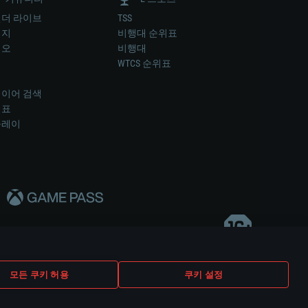
더 라이브
TSS
미지
비행대 순위표
디오
비행대
럼
WTCS 순위표
키
이어 검색
위표
플레이
다..
모든 쿠키 허용
쿠키 설정
쿠키 설정
고객 지원