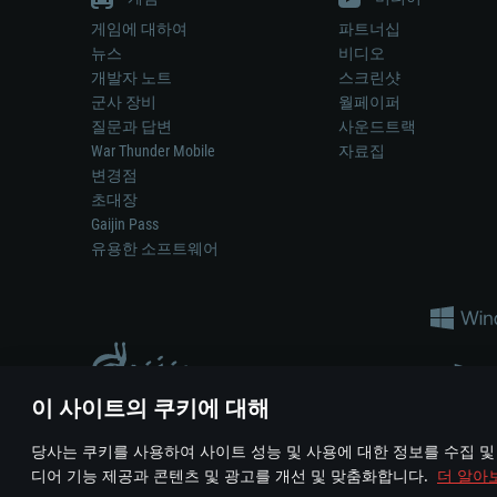
게임에 대하여
파트너십
뉴스
비디오
개발자 노트
스크린샷
군사 장비
월페이퍼
질문과 답변
사운드트랙
War Thunder Mobile
자료집
변경점
초대장
Gaijin Pass
유용한 소프트웨어
이 사이트의 쿠키에 대해
게임 에서 어떠한 현실의 무기나 차량을 묘사하는 것은 무기 
당사는 쿠키를 사용하여 사이트 성능 및 사용에 대한 정보를 수집 및
© 2011—2026 Gaijin Games Kft. All trademarks, logos and brand na
디어 기능 제공과 콘텐츠 및 광고를 개선 및 맞춤화합니다.
더 알아
이용 약관
이용 약관