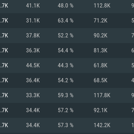
MAC
.7K
41.1K
48.0 %
112.8K
.7K
31.1K
63.4 %
71.2K
권장 사양
권장 사양
권장 사양
.7K
37.8K
52.2 %
90.2K
버전
운영체제: Windows 1
운영체제: Mac OS B
운영체제: Ubuntu 20
.7K
36.3K
54.4 %
81.3K
상
(Intel Xeon 은 지
프로세서: Intel Co
프로세서: Core i7
프로세서: Intel Cor
.7K
44.5K
44.3 %
61.8K
다)
메모리: 16 GB 이
메모리: 16 GB
.7K
36.4K
54.2 %
68.5K
메모리: 8 GB
 지원하는 AMD
고, 최신 그래픽 드라
그래픽 카드: Direc
그래픽 카드: Vul
.7K
33.3K
59.3 %
117.8K
e GT 660. 최소 사양
 Iris Pro 5200
6개월 미만) 혹은 그
GeForce 1060,
그래픽 카드: Metal
이버를 지원하는 NVI
.7K
34.4K
57.2 %
92.1K
 가지는 Mac 버전
그래픽 드라이버를
상
와 동급의 성능을
네트워크: 브로드
0p
소사양 지원 해상도
지원하는 AMD RX
.7K
34.4K
57.3 %
142.2K
네트워크: 브로드
해상도 720p) 이상