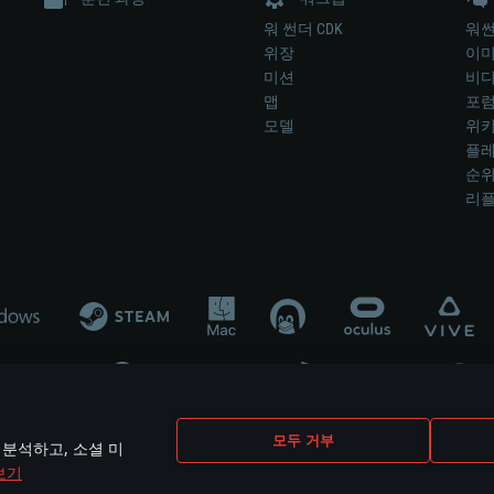
워 썬더 CDK
워썬
위장
이
미션
비
맵
포
모델
위
플레
순
리
개발 업체나 장비 제조 업체가 게임 개발 후원 또는 홍보에 참여하지 않습니
모두 거부
 분석하고, 소셜 미
mes are the property of their respective owners.
보기
개인정보 정책