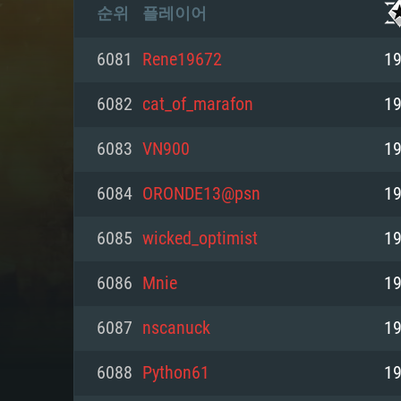
순위
플레이어
6081
Rene19672
19
6082
cat_of_marafon
19
6083
VN900
19
6084
ORONDE13@psn
19
6085
wicked_optimist
19
6086
Mnie
19
6087
nscanuck
19
6088
Python61
19