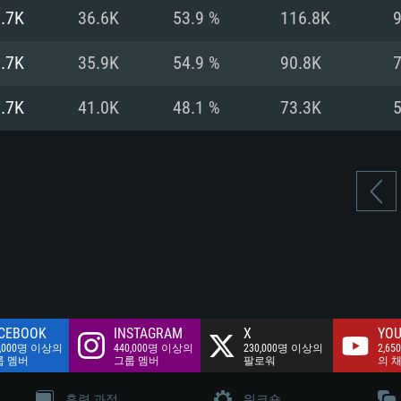
여유 저장 공간: 62
.7K
36.6K
53.9 %
116.8K
 클라이언트)
여유 저장 공간: 62
네트워크: 브로드
 클라이언트)
.7K
35.9K
54.9 %
90.8K
 클라이언트)
여유 저장 공간: 62
.7K
41.0K
48.1 %
73.3K
CEBOOK
INSTAGRAM
X
YOU
0,000명 이상의
440,000명 이상의
230,000명 이상의
2,65
룹 멤버
그룹 멤버
팔로워
의 
훈련 과정
워크숍