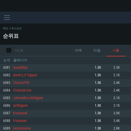
메인
E-스포츠
순위표
아케
리얼
시뮬
지난 달
순위
플레이어
6081
lexa36Rus
1.3K
2.3K
6082
dimitry_P-V@psn
1.3K
2.1K
시스템 요구사항
6083
CharlesT90
1.3K
2.4K
6084
Chistilshchik
1.3K
2.4K
PC
MAC
6085
JohnnyRico-049@psn
1.3K
2.1K
Linux
6086
ipi90@psn
1.3K
2.1K
최소사양
최소사양
최소사양
6087
Konsumat
1.3K
3.0K
운영체제: Windows 10 (64 bit)
운영체제: Mac OS Big Sur 11.0
운영체제: 64bit Linux 중 최신 버전
6088
Fransisas
1.3K
3.4K
6089
benzosvarka
1.3K
2.8K
프로세서: 2.2 GHz 듀얼코어 이상
프로세서: 최소 2.2 GHz의 Core i5 (Intel Xeon 은 지원하지 않습니다)
프로세서: 2.4 GHz 듀얼코어