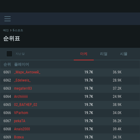
메인
E-스포츠
순위표
아케
리얼
시뮬
지난 달
순위
플레이어
6061
_Марк_Антоний_
19.7K
36.9K
6062
_Edelweis_
19.7K
28.9K
시스템 요구사항
6063
megaterr83
19.7K
37.2K
6064
Archiiiiiii
19.7K
24.9K
PC
MAC
6065
02_ВАГНЕР_02
19.7K
38.9K
Linux
6066
VParhom
19.7K
34.0K
최소사양
최소사양
최소사양
6067
pekaTA
19.7K
36.2K
운영체제: Windows 10 (64 bit)
운영체제: Mac OS Big Sur 11.0
운영체제: 64bit Linux 중 최신 버전
6068
Anais2000
19.7K
39.4K
6069
Вовка
19.7K
34.1K
프로세서: 2.2 GHz 듀얼코어 이상
프로세서: 최소 2.2 GHz의 Core i5 (Intel Xeon 은 지원하지 않습니다)
프로세서: 2.4 GHz 듀얼코어